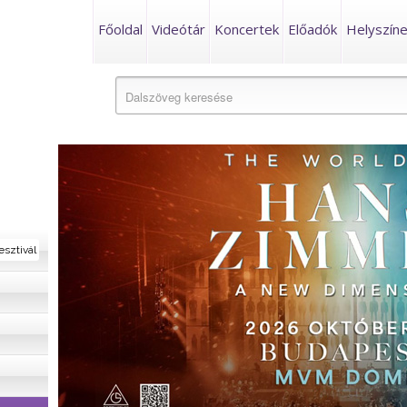
Főoldal
Videótár
Koncertek
Előadók
Helyszín
esztivál