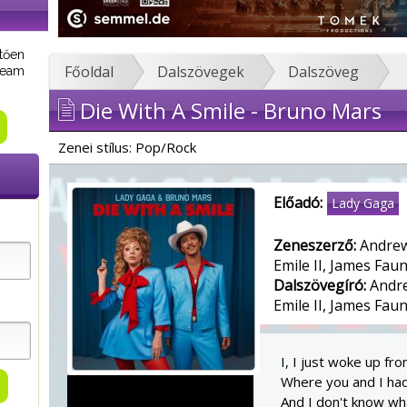
tően
Főoldal
Dalszövegek
Dalszöveg
tream
Die With A Smile - Bruno Mars
Zenei stílus: Pop/Rock
Előadó:
Lady Gaga
Zeneszerző:
Andrew
Emile II, James Fau
Dalszövegíró:
Andre
Emile II, James Fau
I, I just woke up fr
Where you and I ha
And I don't know wha