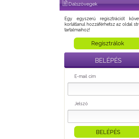
Dalszövegek
Egy egyszerű regisztrációt köve
korlátlanul hozzáférhetsz az oldal s
tartalmaihoz!
Regisztrálok
BELÉPÉS
E-mail cím
Jelszó