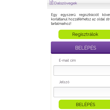
Dalszövegek
Egy egyszerű regisztrációt köve
korlátlanul hozzáférhetsz az oldal s
tartalmaihoz!
Regisztrálok
BELÉPÉS
E-mail cím
Jelszó