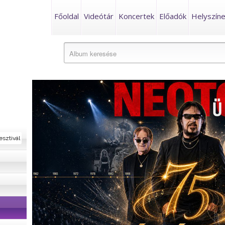
Főoldal
Videótár
Koncertek
Előadók
Helyszín
esztivál