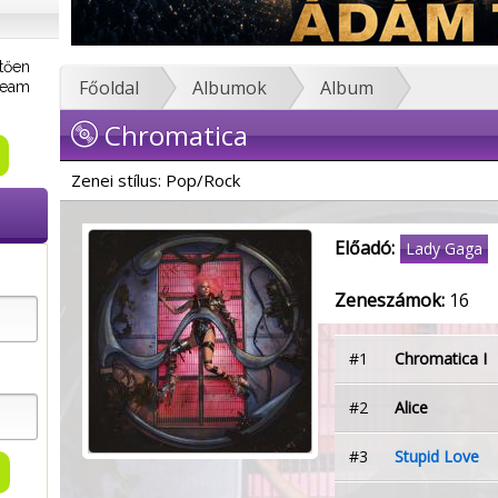
tően
Főoldal
Albumok
Album
tream
Chromatica
Zenei stílus: Pop/Rock
Előadó:
Lady Gaga
Zeneszámok:
16
#1
Chromatica I
#2
Alice
#3
Stupid Love