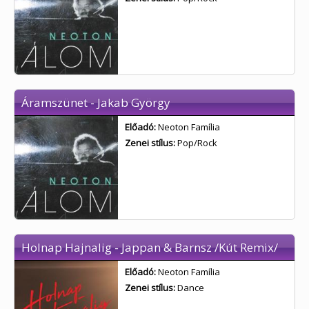
Áramszünet - Jakab György
Előadó:
Neoton Família
Zenei stílus:
Pop/Rock
Holnap Hajnalig - Jappan & Barnsz /Kút Remix/
Előadó:
Neoton Família
Zenei stílus:
Dance