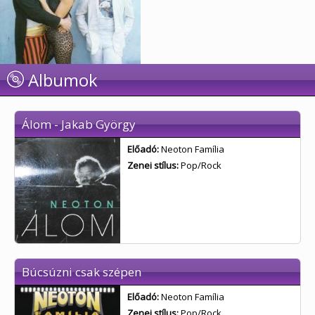
Albumok
Álom - Jakab György
Előadó:
Neoton Família
Zenei stílus:
Pop/Rock
Búcsúzni csak szépen
Előadó:
Neoton Família
Zenei stílus:
Pop/Rock