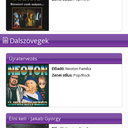
Dalszövegek
Újratervezés
Előadó:
Neoton Família
Zenei stílus:
Pop/Rock
Élni kell - Jakab György