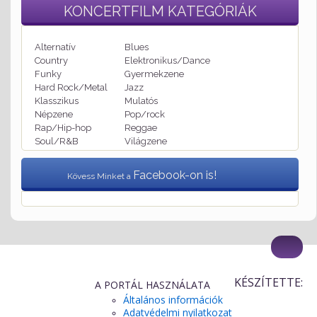
KONCERTFILM
KATEGÓRIÁK
Alternatív
Blues
Country
Elektronikus/Dance
Funky
Gyermekzene
Hard Rock/Metal
Jazz
Klasszikus
Mulatós
Népzene
Pop/rock
Rap/Hip-hop
Reggae
Soul/R&B
Világzene
Facebook-on is!
Kövess Minket a
KÉSZÍTETTE:
A PORTÁL HASZNÁLATA
Általános információk
Adatvédelmi nyilatkozat