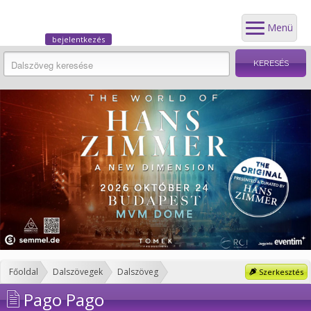
Menü
bejelentkezés
Főoldal
Dalszövegek
Dalszöveg
Szerkesztés
Pago Pago