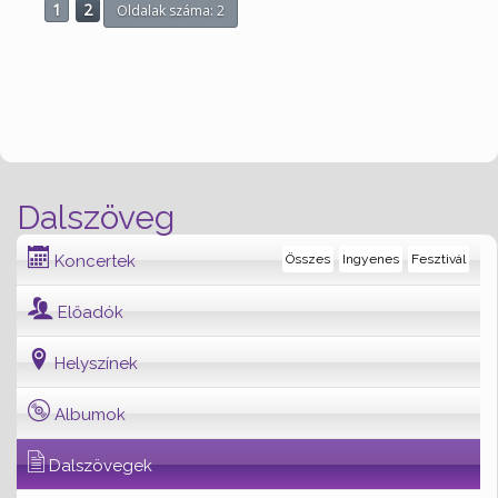
1
2
Oldalak száma: 2
Dalszöveg
Koncertek
Összes
Ingyenes
Fesztivál
Előadók
Helyszínek
Albumok
Dalszövegek