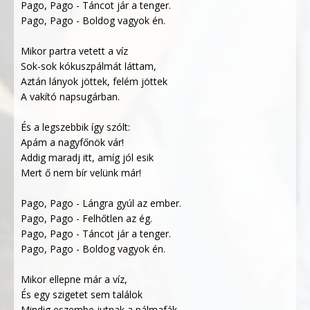
Pago, Pago - Táncot jár a tenger.
Pago, Pago - Boldog vagyok én.
Mikor partra vetett a víz
Sok-sok kókuszpálmát láttam,
Aztán lányok jöttek, felém jöttek
A vakító napsugárban.
És a legszebbik így szólt:
Apám a nagyfőnök vár!
Addig maradj itt, amíg jól esik
Mert ő nem bír velünk már!
Pago, Pago - Lángra gyúl az ember.
Pago, Pago - Felhőtlen az ég.
Pago, Pago - Táncot jár a tenger.
Pago, Pago - Boldog vagyok én.
Mikor ellepne már a víz,
És egy szigetet sem találok
Mindig eszembe jutnak a pálmafák