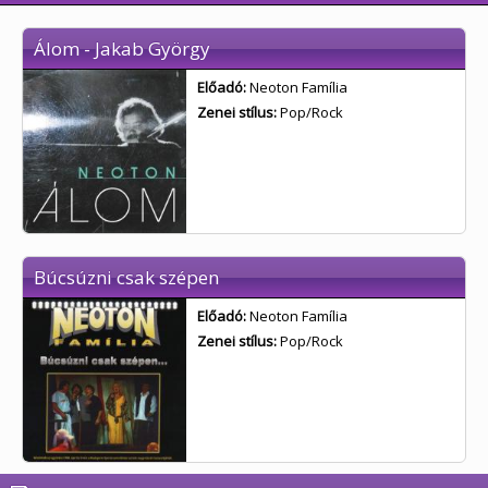
Álom - Jakab György
Előadó:
Neoton Família
Zenei stílus:
Pop/Rock
Búcsúzni csak szépen
Előadó:
Neoton Família
Zenei stílus:
Pop/Rock