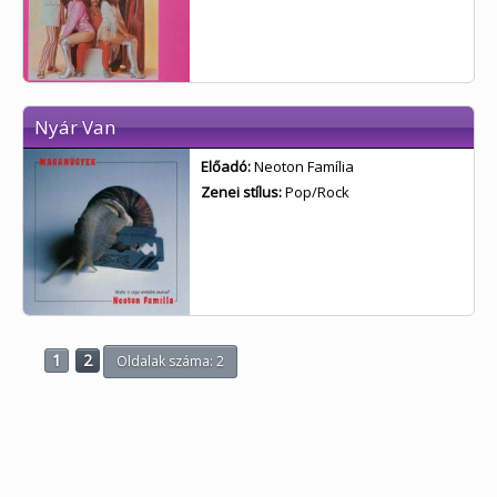
Nyár Van
Előadó:
Neoton Família
Zenei stílus:
Pop/Rock
1
2
Oldalak száma: 2