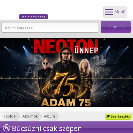
Menü
bejelentkezés
Főoldal
Albumok
Album
Szerkesztés
Búcsúzni csak szépen