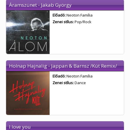
Áramszünet - Jakab György
Előadó:
Neoton Família
Zenei stílus:
Pop/Rock
Holnap Hajnalig - Jappan & Barnsz /Kút Remix/
Előadó:
Neoton Família
Zenei stílus:
Dance
I love you