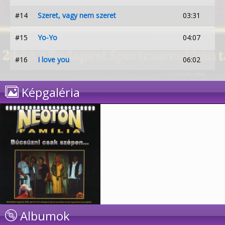
#14
Szeret, vagy nem szeret
03:31
#15
Yo-Yo
04:07
#16
I love you
06:02
Képgaléria
Albumok