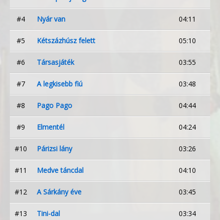
#4
Nyár van
04:11
#5
Kétszázhúsz felett
05:10
#6
Társasjáték
03:55
#7
A legkisebb fiú
03:48
#8
Pago Pago
04:44
#9
Elmentél
04:24
#10
Párizsi lány
03:26
#11
Medve táncdal
04:10
#12
A Sárkány éve
03:45
#13
Tini-dal
03:34