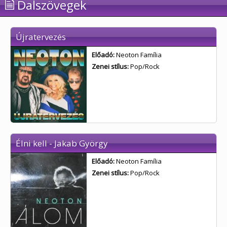
Dalszövegek
Újratervezés
Előadó:
Neoton Família
Zenei stílus:
Pop/Rock
Élni kell - Jakab György
Előadó:
Neoton Família
Zenei stílus:
Pop/Rock