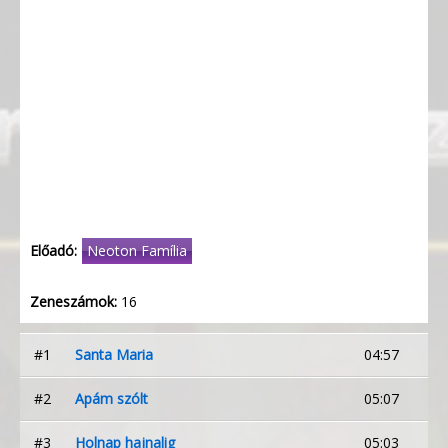
Előadó:
Neoton Família
Zeneszámok:
16
#1
Santa Maria
04:57
#2
Apám szólt
05:07
#3
Holnap hajnalig
05:03