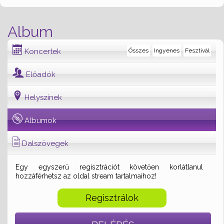
Album
Koncertek
Összes
Ingyenes
Fesztivál
Előadók
Helyszínek
Albumok
Dalszövegek
Egy egyszerű regisztrációt követően korlátlanul
hozzáférhetsz az oldal stream tartalmaihoz!
Regisztrálok