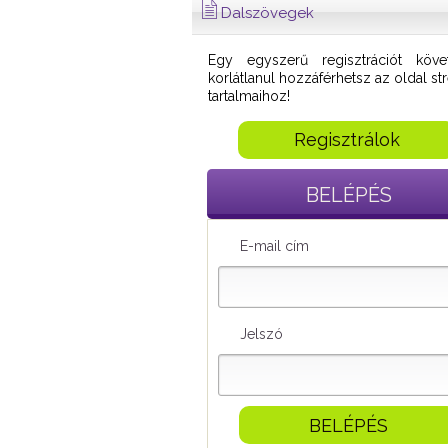
Dalszövegek
Egy egyszerű regisztrációt köve
korlátlanul hozzáférhetsz az oldal s
tartalmaihoz!
Regisztrálok
BELÉPÉS
E-mail cím
Jelszó