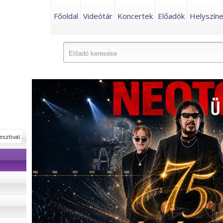
Főoldal
Videótár
Koncertek
Előadók
Helyszín
esztivál