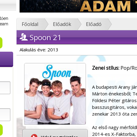
tően
Főoldal
Előadók
Előadó
tream
Spoon 21
Alakulás éve: 2013
Zenei stílus:
Pop/Ro
A budapesti Arany Já
Márton énekesből; Te
Földesi Péter gitáros
basszusgitáros, voka
zenekar 2013 óta zen
Az első nagy mérföldk
2014-es X-Faktorba, 