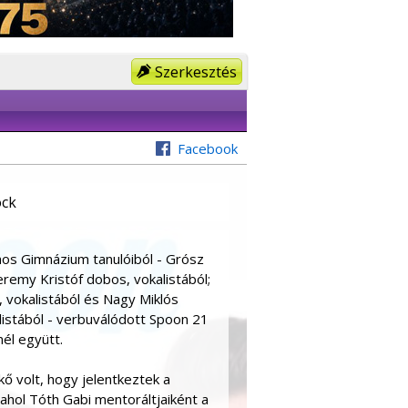
Szerkesztés
Facebook
ck
nos Gimnázium tanulóiból - Grósz
remy Kristóf dobos, vokalistából;
, vokalistából és Nagy Miklós
listából - verbuválódott Spoon 21
él együtt.
ő volt, hogy jelentkeztek a
ahol Tóth Gabi mentoráltjaiként a