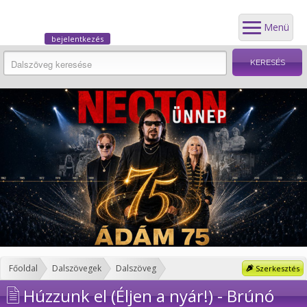
Menü
bejelentkezés
Főoldal
Dalszövegek
Dalszöveg
Szerkesztés
Húzzunk el (Éljen a nyár!) - Brúnó