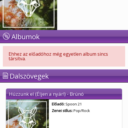
Albumok
Ehhez az előadóhoz még egyetlen album sincs
társítva.
Dalszövegek
Húzzunk el (Éljen a nyár!) - Brúnó
Előadó:
Spoon 21
Zenei stílus:
Pop/Rock