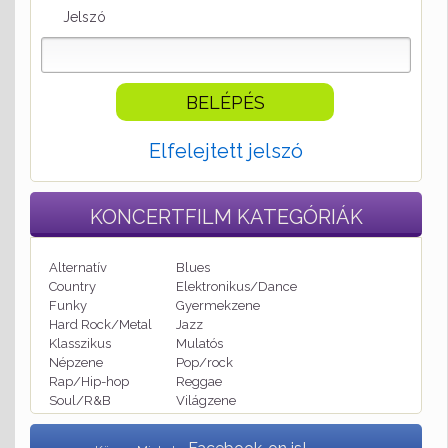
Jelszó
Elfelejtett jelszó
KONCERTFILM
KATEGÓRIÁK
Alternatív
Blues
Country
Elektronikus/Dance
Funky
Gyermekzene
Hard Rock/Metal
Jazz
Klasszikus
Mulatós
Népzene
Pop/rock
Rap/Hip-hop
Reggae
Soul/R&B
Világzene