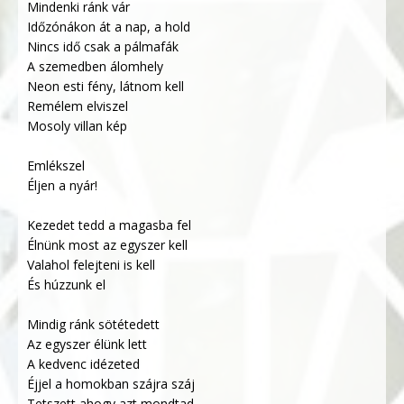
Mindenki ránk vár
Időzónákon át a nap, a hold
Nincs idő csak a pálmafák
A szemedben álomhely
Neon esti fény, látnom kell
Remélem elviszel
Mosoly villan kép
Emlékszel
Éljen a nyár!
Kezedet tedd a magasba fel
Élnünk most az egyszer kell
Valahol felejteni is kell
És húzzunk el
Mindig ránk sötétedett
Az egyszer élünk lett
A kedvenc idézeted
Éjjel a homokban szájra száj
Tetszett ahogy azt mondtad