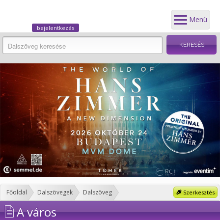
Menü
bejelentkezés
Főoldal
Dalszövegek
Dalszöveg
Szerkesztés
A város