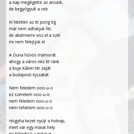
a nap megégette az arcunk,
de begyógyult a seb
Ki hitetlen az itt porig ég
már nem adhatjuk fel,
de akármerre visz el a szél
mi nem felejtjük el
A Duna hűvös mámorát
ahogy a város néz itt ránk
a buja Kálvin tér zaját
a budapesti éjszakát
Nem feledem ooo-u-o
ez szerelem ooo-u-o
nem feledem ooo-u-o
nem tehetem ooo-u-o
Hogyha kezet nyújt a holnap,
mert vár egy másik hely
mi felépítjük a hidakat