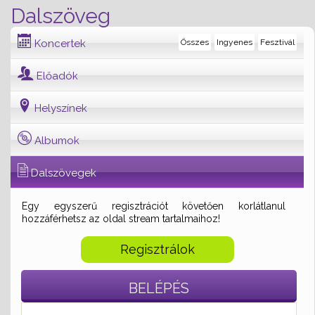
Dalszöveg
Koncertek
Összes
Ingyenes
Fesztivál
Előadók
Helyszínek
Albumok
Dalszövegek
Egy egyszerű regisztrációt követően korlátlanul
hozzáférhetsz az oldal stream tartalmaihoz!
Regisztrálok
BELÉPÉS