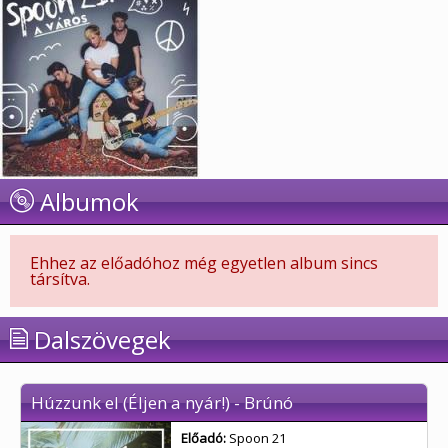
Albumok
Ehhez az előadóhoz még egyetlen album sincs
társítva.
Dalszövegek
Húzzunk el (Éljen a nyár!) - Brúnó
Előadó:
Spoon 21