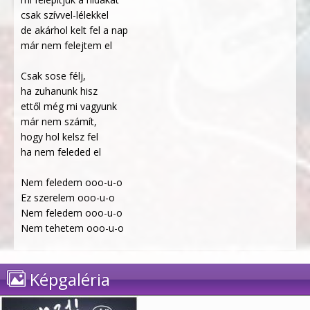
csak szívvel-lélekkel
de akárhol kelt fel a nap
már nem felejtem el
Csak sose félj,
ha zuhanunk hisz
ettől még mi vagyunk
már nem számít,
hogy hol kelsz fel
ha nem feleded el
Nem feledem ooo-u-o
Ez szerelem ooo-u-o
Nem feledem ooo-u-o
Nem tehetem ooo-u-o
Képgaléria