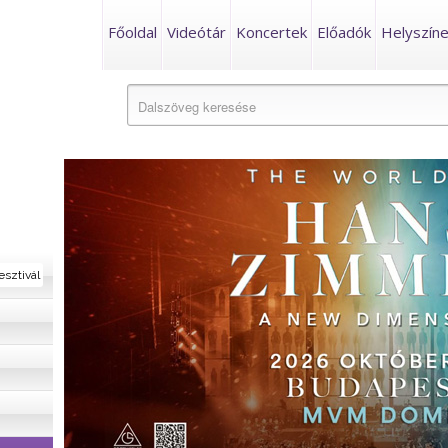
Főoldal
Videótár
Koncertek
Előadók
Helyszín
esztivál