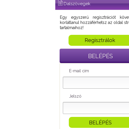
Dalszövegek
Egy egyszerű regisztrációt köve
korlátlanul hozzáférhetsz az oldal s
tartalmaihoz!
Regisztrálok
BELÉPÉS
E-mail cím
Jelszó