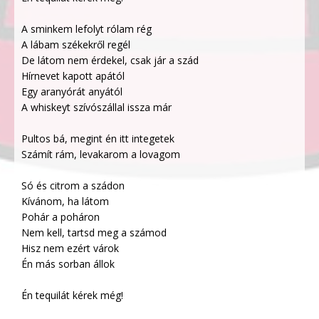
A sminkem lefolyt rólam rég
A lábam székekről regél
De látom nem érdekel, csak jár a szád
Hírnevet kapott apától
Egy aranyórát anyától
A whiskeyt szívószállal issza már
Pultos bá, megint én itt integetek
Számít rám, levakarom a lovagom
Só és citrom a szádon
Kívánom, ha látom
Pohár a poháron
Nem kell, tartsd meg a számod
Hisz nem ezért várok
Én más sorban állok
Én tequilát kérek még!