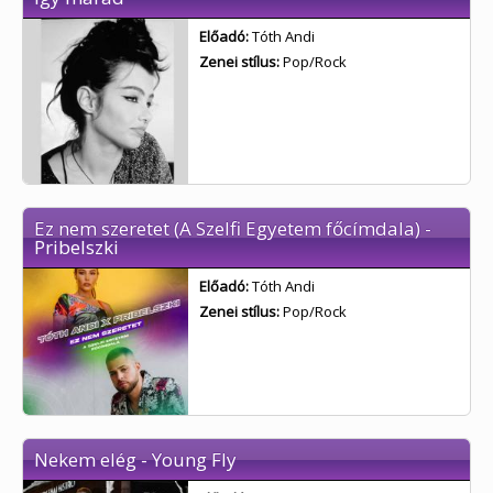
Előadó:
Tóth Andi
Zenei stílus:
Pop/Rock
Ez nem szeretet (A Szelfi Egyetem főcímdala) -
Pribelszki
Előadó:
Tóth Andi
Zenei stílus:
Pop/Rock
Nekem elég - Young Fly