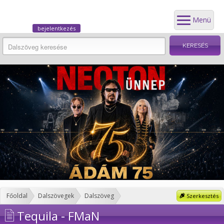
Menü
bejelentkezés
Főoldal
Dalszövegek
Dalszöveg
Szerkesztés
Tequila - FMaN