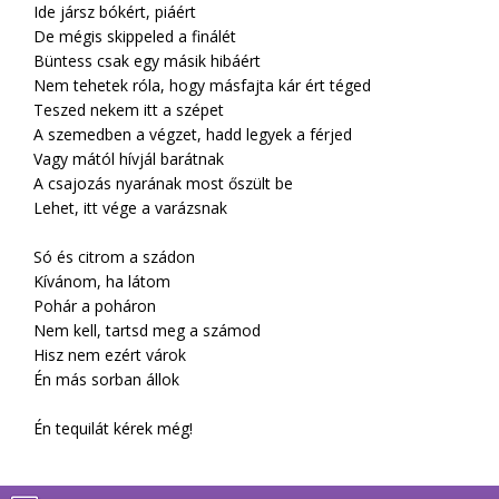
Ide jársz bókért, piáért
De mégis skippeled a finálét
Büntess csak egy másik hibáért
Nem tehetek róla, hogy másfajta kár ért téged
Teszed nekem itt a szépet
A szemedben a végzet, hadd legyek a férjed
Vagy mától hívjál barátnak
A csajozás nyarának most őszült be
Lehet, itt vége a varázsnak
Só és citrom a szádon
Kívánom, ha látom
Pohár a poháron
Nem kell, tartsd meg a számod
Hisz nem ezért várok
Én más sorban állok
Én tequilát kérek még!