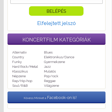
Elfelejtett jelszó
KONCERTFILM
KATEGÓRIÁK
Alternatív
Blues
Country
Elektronikus/Dance
Funky
Gyermekzene
Hard Rock/Metal
Jazz
Klasszikus
Mulatós
Népzene
Pop/rock
Rap/Hip-hop
Reggae
Soul/R&B
Világzene
Facebook-on is!
Kövess Minket a