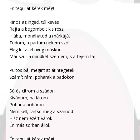
Én tequilát kérek még!
Kínos az inged, túl kevés
Rajta a begombolt kis rész
Hiába, mondhatod a márkáját
Tudom, a parfüm nekem szól
Elég lesz fél üveg máskor
Már szúrja mindkét szemem, s a fejem fáj
Pultos bá, megint itt átintegetek
Számít rám, poharak a padokon
Só és citrom a szádon
Kívánom, ha látom
Pohár a poháron
Nem kell, tartsd meg a számod
Hisz nem ezért várok
Én más sorban állok
Én tequilát kérek még!