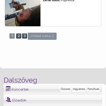
Zenei stílus:
Pop/Rock
1
2
3
Oldalak száma: 3
Dalszöveg
Koncertek
Összes
Ingyenes
Fesztivál
Előadók