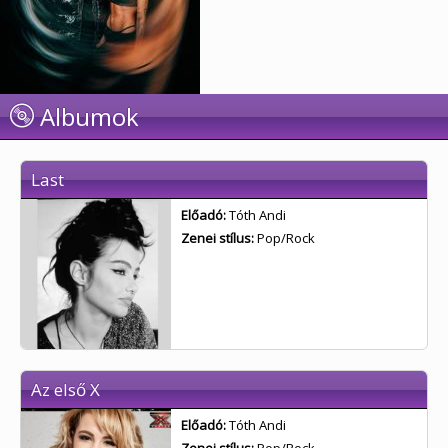
Albumok
Last
Előadó:
Tóth Andi
Zenei stílus:
Pop/Rock
Az első X
Előadó:
Tóth Andi