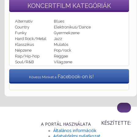
KONCERTFILM
KATEGÓRIÁK
Alternatív
Blues
Country
Elektronikus/Dance
Funky
Gyermekzene
Hard Rock/Metal
Jazz
Klasszikus
Mulatós
Népzene
Pop/rock
Rap/Hip-hop
Reggae
Soul/R&B
Világzene
Facebook-on is!
Kövess Minket a
KÉSZÍTETTE:
A PORTÁL HASZNÁLATA
Általános információk
Adatvédelmi nyilatkozat