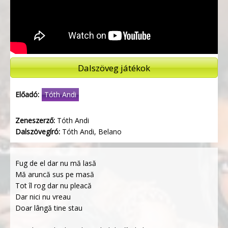
Dalszöveg játékok
Előadó:
Tóth Andi
Zeneszerző:
Tóth Andi
Dalszövegíró:
Tóth Andi, Belano
Fug de el dar nu mă lasă
Mă aruncă sus pe masă
Tot îl rog dar nu pleacă
Dar nici nu vreau
Doar lângă tine stau