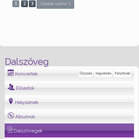
1
2
3
Oldalak száma: 3
Dalszöveg
Koncertek
Összes
Ingyenes
Fesztivál
Előadók
Helyszínek
Albumok
Dalszövegek