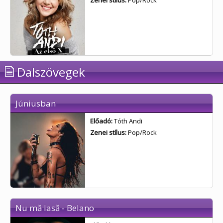
Zenei stílus:
Pop/Rock
Dalszövegek
Júniusban
Előadó:
Tóth Andi
Zenei stílus:
Pop/Rock
Nu mă lasă - Belano