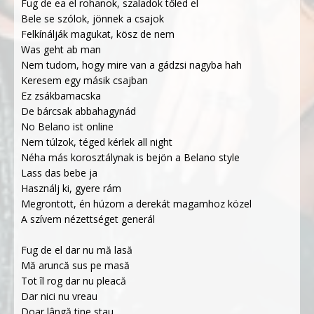
Fug de ea el rohanok, szaladok tőled el
Bele se szólok, jönnek a csajok
Felkínálják magukat, kösz de nem
Was geht ab man
Nem tudom, hogy mire van a gádzsi nagyba hah
Keresem egy másik csajban
Ez zsákbamacska
De bárcsak abbahagynád
No Belano ist online
Nem túlzok, téged kérlek all night
Néha más korosztálynak is bejön a Belano style
Lass das bebe ja
Használj ki, gyere rám
Megrontott, én húzom a derekát magamhoz közel
A szívem nézettséget generál
Fug de el dar nu mă lasă
Mă aruncă sus pe masă
Tot îl rog dar nu pleacă
Dar nici nu vreau
Doar lângă tine stau