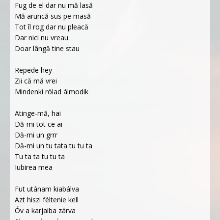
Fug de el dar nu mă lasă
Mă aruncă sus pe masă
Tot îl rog dar nu pleacă
Dar nici nu vreau
Doar lângă tine stau
Repede hey
Zii că mă vrei
Mindenki rólad álmodik
Atinge-mă, hai
Dă-mi tot ce ai
Dă-mi un grrr
Dă-mi un tu tata tu tu ta
Tu ta ta tu tu ta
Iubirea mea
Fut utánam kiabálva
Azt hiszi féltenie kell
Óv a karjaiba zárva