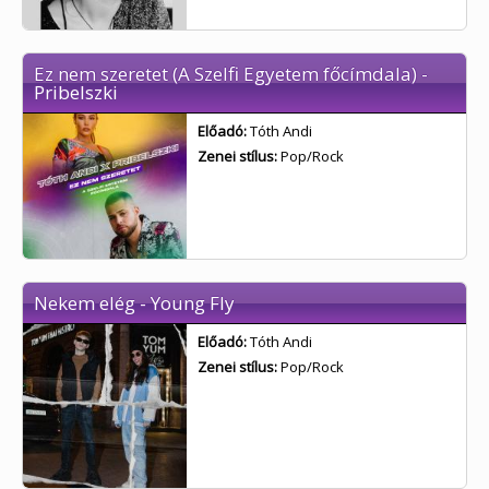
Ez nem szeretet (A Szelfi Egyetem főcímdala) -
Pribelszki
Előadó:
Tóth Andi
Zenei stílus:
Pop/Rock
Nekem elég - Young Fly
Előadó:
Tóth Andi
Zenei stílus:
Pop/Rock