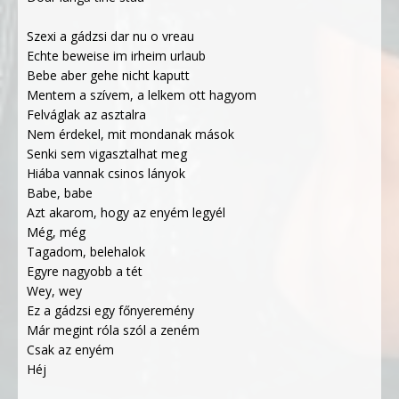
Szexi a gádzsi dar nu o vreau
Echte beweise im irheim urlaub
Bebe aber gehe nicht kaputt
Mentem a szívem, a lelkem ott hagyom
Felváglak az asztalra
Nem érdekel, mit mondanak mások
Senki sem vigasztalhat meg
Hiába vannak csinos lányok
Babe, babe
Azt akarom, hogy az enyém legyél
Még, még
Tagadom, belehalok
Egyre nagyobb a tét
Wey, wey
Ez a gádzsi egy főnyeremény
Már megint róla szól a zeném
Csak az enyém
Héj