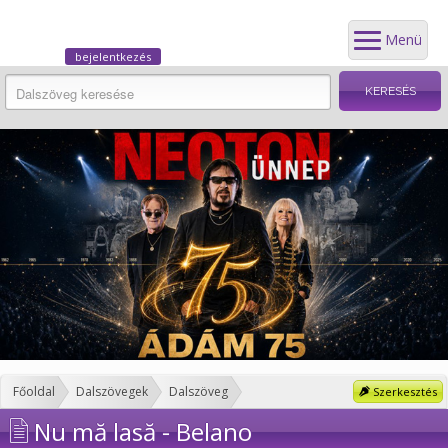
Menü
bejelentkezés
Főoldal
Dalszövegek
Dalszöveg
Szerkesztés
Nu mă lasă - Belano