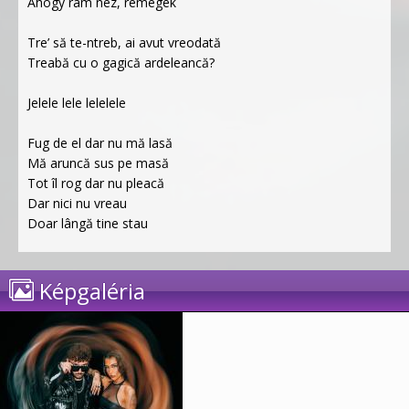
Ahogy rám néz, remegek
Tre’ să te-ntreb, ai avut vreodată
Treabă cu o gagică ardeleancă?
Jelele lele lelelele
Fug de el dar nu mă lasă
Mă aruncă sus pe masă
Tot îl rog dar nu pleacă
Dar nici nu vreau
Doar lângă tine stau
Képgaléria