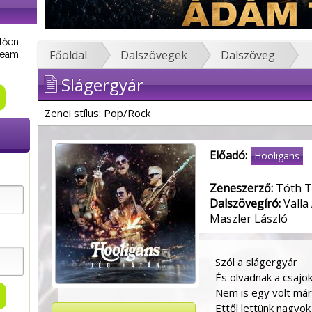
tően
Főoldal
Dalszövegek
Dalszöveg
tream
Slágergyár
Zenei stílus: Pop/Rock
Előadó:
Hooligans
Zeneszerző:
Tóth T
Dalszövegíró:
Valla 
Maszler László
Szól a slágergyár
És olvadnak a csajo
Nem is egy volt már
Ettől lettünk nagyok