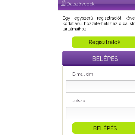
Dalszövegek
Egy egyszerű regisztrációt köve
korlátlanul hozzáférhetsz az oldal s
tartalmaihoz!
Regisztrálok
BELÉPÉS
E-mail cím
Jelszó