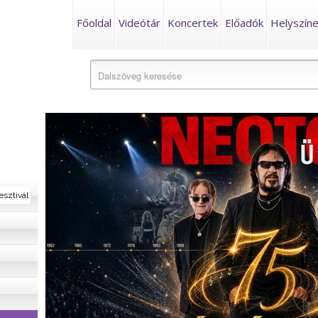
Főoldal
Videótár
Koncertek
Előadók
Helyszín
esztivál