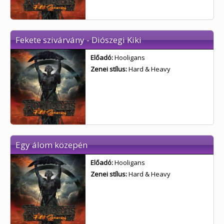
Fekete szivárvány - Diószegi Kiki
Előadó:
Hooligans
Zenei stílus:
Hard & Heavy
Egy álom közepén
Előadó:
Hooligans
Zenei stílus:
Hard & Heavy