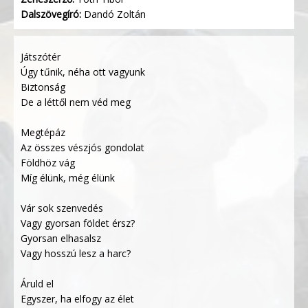
Dalszövegíró:
Dandó Zoltán
Játszótér
Úgy tűnik, néha ott vagyunk
Biztonság
De a léttől nem véd meg
Megtépáz
Az összes vészjós gondolat
Földhöz vág
Míg élünk, még élünk
Vár sok szenvedés
Vagy gyorsan földet érsz?
Gyorsan elhasalsz
Vagy hosszú lesz a harc?
Áruld el
Egyszer, ha elfogy az élet