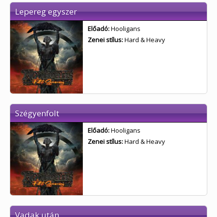
Lepereg egyszer
Előadó:
Hooligans
Zenei stílus:
Hard & Heavy
Szégyenfolt
Előadó:
Hooligans
Zenei stílus:
Hard & Heavy
Vadak után