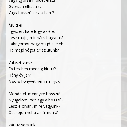
Vagy gyorsan földet érsz?
Gyorsan elhasalsz
Vagy hosszú lesz a harc?
Áruld el
Egyszer, ha elfogy az élet
Lesz majd, mit hátrahagyunk?
Lábnyomot hagy majd a lélek
Ha majd véget ér az utunk?
Választ vársz
Ép testben meddig bírjuk?
Hány év jár?
A sors könyvét nem mi írjuk
Mondd el, mennyire hosszú!
Nyugalom vár vagy a bosszú?
Lesz-e olyan, mire vágyunk?
Összejön néha az álmunk?
Várjuk sorsunk