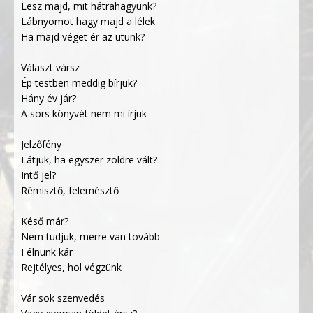
Lesz majd, mit hátrahagyunk?
Lábnyomot hagy majd a lélek
Ha majd véget ér az utunk?
Választ vársz
Ép testben meddig bírjuk?
Hány év jár?
A sors könyvét nem mi írjuk
Jelzőfény
Látjuk, ha egyszer zöldre vált?
Intő jel?
Rémisztő, felemésztő
Késő már?
Nem tudjuk, merre van tovább
Félnünk kár
Rejtélyes, hol végzünk
Vár sok szenvedés