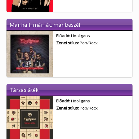
Már hall, már lát, már beszél
Előadó:
Hooligans
Zenei stílus:
Pop/Rock
Társasjáték
Előadó:
Hooligans
Zenei stílus:
Pop/Rock