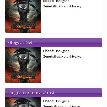
Előadó:
Hooligans
Zenei stílus:
Hard & Heavy
Elfogy az élet
Előadó:
Hooligans
Zenei stílus:
Hard & Heavy
Lángba borítom a várost
Előadó:
Hooligans
Zenei stílus:
Hard & Heavy