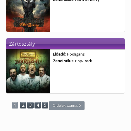
Zártosztály
Előadó:
Hooligans
Zenei stílus:
Pop/Rock
1
2
3
4
5
Oldalak száma: 5