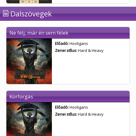
Dalszövegek
Ne félj, már én sem félek
Előadó:
Hooligans
Zenei stílus:
Hard & Heavy
Körforgás
Előadó:
Hooligans
Zenei stílus:
Hard & Heavy