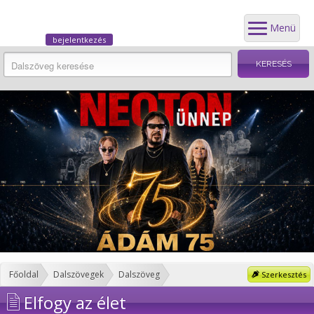
Menü
bejelentkezés
Főoldal
Dalszövegek
Dalszöveg
Szerkesztés
Elfogy az élet