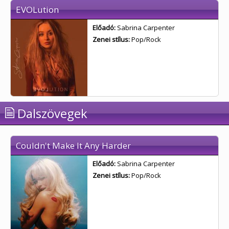
EVOLution
Előadó:
Sabrina Carpenter
Zenei stílus:
Pop/Rock
Dalszövegek
Couldn't Make It Any Harder
Előadó:
Sabrina Carpenter
Zenei stílus:
Pop/Rock