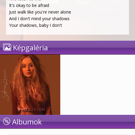
It's okay to be afraid
Just walk like you're never alone
And I don't mind your shadows
Your shadows, baby I don't
Képgaléria
Albumok