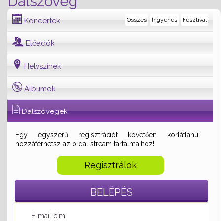
Dalszöveg
Koncertek
Összes
Ingyenes
Fesztivál
Előadók
Helyszínek
Albumok
Dalszövegek
Egy egyszerű regisztrációt követően korlátlanul
hozzáférhetsz az oldal stream tartalmaihoz!
Regisztrálok
BELÉPÉS
E-mail cím