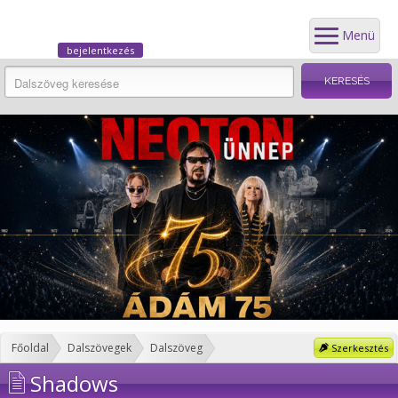
Menü
bejelentkezés
Főoldal
Dalszövegek
Dalszöveg
Szerkesztés
Shadows