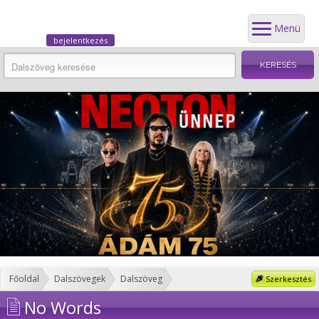
Menü
bejelentkezés
Főoldal
Dalszövegek
Dalszöveg
Szerkesztés
No Words