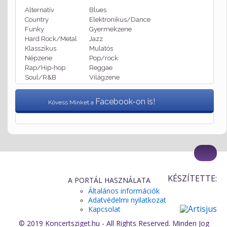
Alternatív
Blues
Country
Elektronikus/Dance
Funky
Gyermekzene
Hard Rock/Metal
Jazz
Klasszikus
Mulatós
Népzene
Pop/rock
Rap/Hip-hop
Reggae
Soul/R&B
Világzene
Facebook-on is!
Kövess Minket a
KÉSZÍTETTE:
A PORTÁL HASZNÁLATA
Általános információk
Adatvédelmi nyilatkozat
Kapcsolat
© 2019 Koncertsziget.hu - All Rights Reserved. Minden Jog