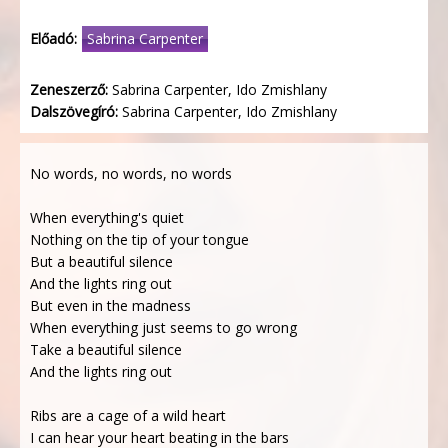
Előadó:
Sabrina Carpenter
Zeneszerző:
Sabrina Carpenter, Ido Zmishlany
Dalszövegíró:
Sabrina Carpenter, Ido Zmishlany
No words, no words, no words
When everything's quiet
Nothing on the tip of your tongue
But a beautiful silence
And the lights ring out
But even in the madness
When everything just seems to go wrong
Take a beautiful silence
And the lights ring out
Ribs are a cage of a wild heart
I can hear your heart beating in the bars