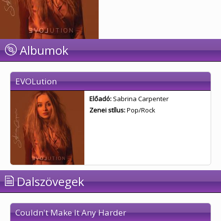
Albumok
EVOLution
Előadó:
Sabrina Carpenter
Zenei stílus:
Pop/Rock
Dalszövegek
Couldn't Make It Any Harder