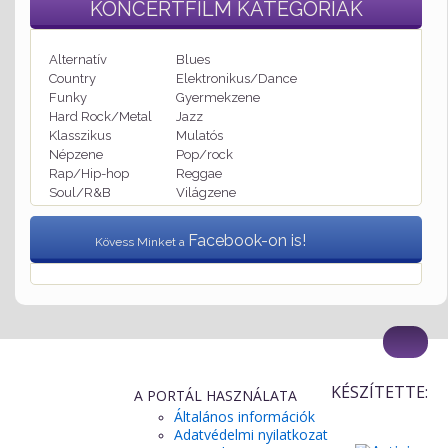
KONCERTFILM
KATEGÓRIÁK
Alternatív
Blues
Country
Elektronikus/Dance
Funky
Gyermekzene
Hard Rock/Metal
Jazz
Klasszikus
Mulatós
Népzene
Pop/rock
Rap/Hip-hop
Reggae
Soul/R&B
Világzene
Facebook-on is!
Kövess Minket a
KÉSZÍTETTE:
A PORTÁL HASZNÁLATA
Általános információk
Adatvédelmi nyilatkozat