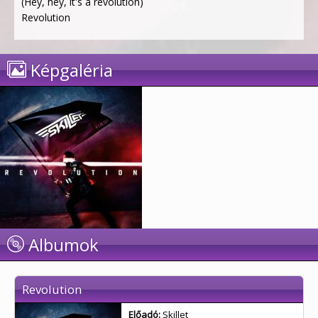
(Hey, hey, it's a revolution)
Revolution
Képgaléria
Albumok
Revolution
Előadó:
Skillet