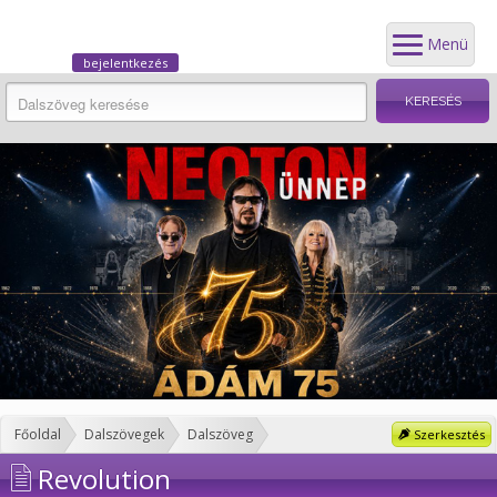
Menü
bejelentkezés
Főoldal
Dalszövegek
Dalszöveg
Szerkesztés
Revolution