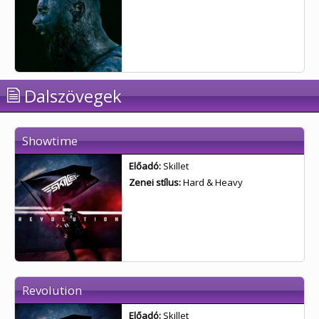
Dalszövegek
Showtime
Előadó:
Skillet
Zenei stílus:
Hard & Heavy
Revolution
Előadó:
Skillet