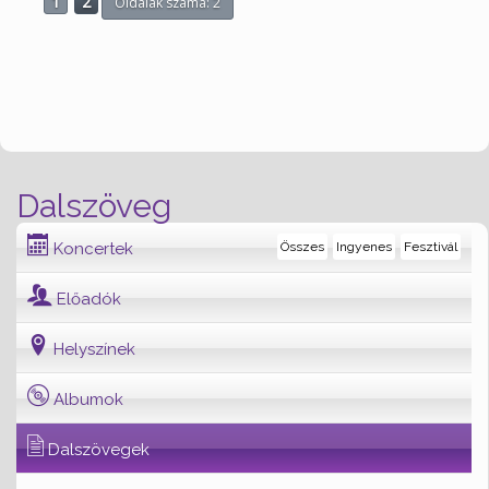
1
2
Oldalak száma: 2
Dalszöveg
Koncertek
Összes
Ingyenes
Fesztivál
Előadók
Helyszínek
Albumok
Dalszövegek