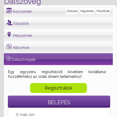
Dalszöveg
Koncertek
Összes
Ingyenes
Fesztivál
Előadók
Helyszínek
Albumok
Dalszövegek
Egy egyszerű regisztrációt követően korlátlanul
hozzáférhetsz az oldal stream tartalmaihoz!
Regisztrálok
BELÉPÉS
E-mail cím