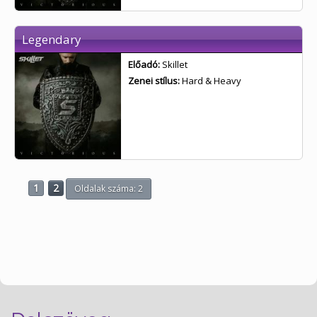
Legendary
Előadó:
Skillet
Zenei stílus:
Hard & Heavy
1
2
Oldalak száma: 2