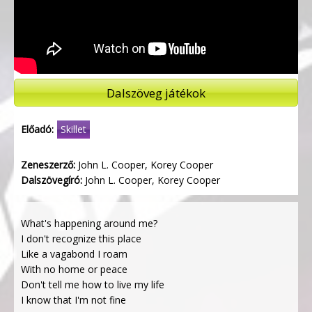
Dalszöveg játékok
Előadó:
Skillet
Zeneszerző:
John L. Cooper, Korey Cooper
Dalszövegíró:
John L. Cooper, Korey Cooper
What's happening around me?
I don't recognize this place
Like a vagabond I roam
With no home or peace
Don't tell me how to live my life
I know that I'm not fine