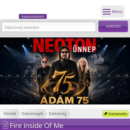
Menü
bejelentkezés
Főoldal
Dalszövegek
Dalszöveg
Szerkesztés
Fire Inside Of Me