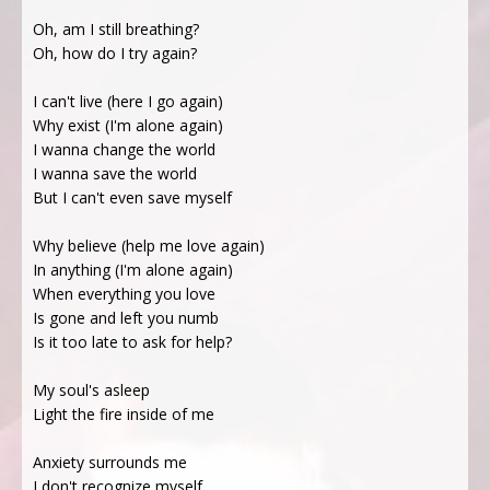
Oh, am I still breathing?
Oh, how do I try again?
I can't live (here I go again)
Why exist (I'm alone again)
I wanna change the world
I wanna save the world
But I can't even save myself
Why believe (help me love again)
In anything (I'm alone again)
When everything you love
Is gone and left you numb
Is it too late to ask for help?
My soul's asleep
Light the fire inside of me
Anxiety surrounds me
I don't recognize myself