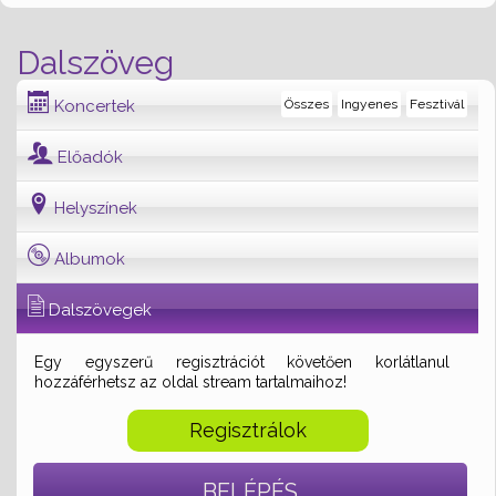
Dalszöveg
Koncertek
Összes
Ingyenes
Fesztivál
Előadók
Helyszínek
Albumok
Dalszövegek
Egy egyszerű regisztrációt követően korlátlanul
hozzáférhetsz az oldal stream tartalmaihoz!
Regisztrálok
BELÉPÉS