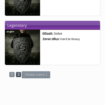
Legendary
Előadó:
Skillet
Zenei stílus:
Hard & Heavy
1
2
Oldalak száma: 2