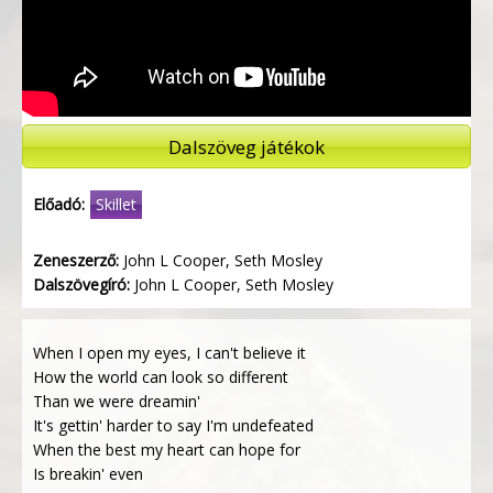
Dalszöveg játékok
Előadó:
Skillet
Zeneszerző:
John L Cooper, Seth Mosley
Dalszövegíró:
John L Cooper, Seth Mosley
When I open my eyes, I can't believe it
How the world can look so different
Than we were dreamin'
It's gettin' harder to say I'm undefeated
When the best my heart can hope for
Is breakin' even