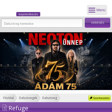
Menü
bejelentkezés
Főoldal
Dalszövegek
Dalszöveg
Szerkesztés
Refuge