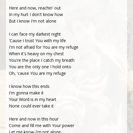
Here and now, reachin' out
In my hurt I don't know how
But I know I'm not alone
I can face my darkest night
'Cause I trust You with my life
I'm not afraid for You are my refuge
When it's heavy on my chest
You're the place I catch my breath
You are the only one I hold onto
Oh, 'cause You are my refuge
I know how this ends
I'm gonna make it
Your Word is in my heart
None could ever take it
Here and now in this hour
Come and fill me with Your power
Let me know I'm not alone