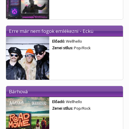
Erre már nem fogok emlékezni - Eckü
Előadó:
Wellhello
Zenei stílus:
Pop/Rock
Bárhová
Előadó:
Wellhello
Zenei stílus:
Pop/Rock