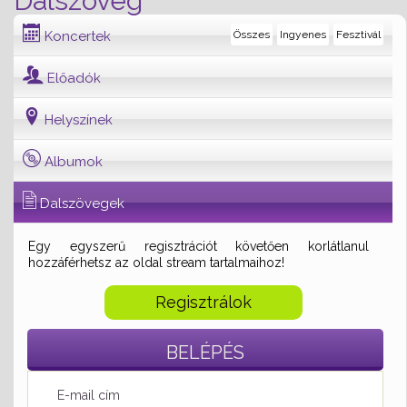
Dalszöveg
Koncertek
Összes
Ingyenes
Fesztivál
Előadók
Helyszínek
Albumok
Dalszövegek
Egy egyszerű regisztrációt követően korlátlanul
hozzáférhetsz az oldal stream tartalmaihoz!
Regisztrálok
BELÉPÉS
E-mail cím