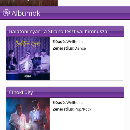
Albumok
Balatoni nyár - a Strand fesztivál himnusza
Előadó:
Wellhello
Zenei stílus:
Dance
Elnöki ügy
Előadó:
Wellhello
Zenei stílus:
Pop/Rock