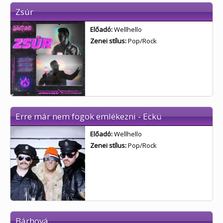
Zsúr
Előadó:
Wellhello
Zenei stílus:
Pop/Rock
Erre már nem fogok emlékezni - Eckü
Előadó:
Wellhello
Zenei stílus:
Pop/Rock
Bárhová