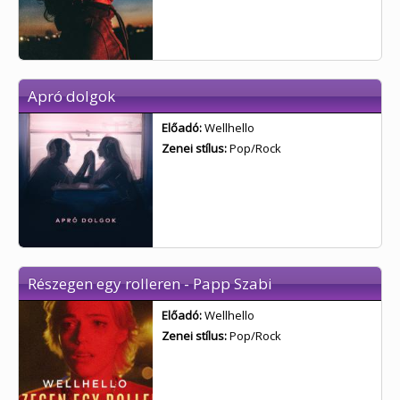
Apró dolgok
Előadó:
Wellhello
Zenei stílus:
Pop/Rock
Részegen egy rolleren - Papp Szabi
Előadó:
Wellhello
Zenei stílus:
Pop/Rock