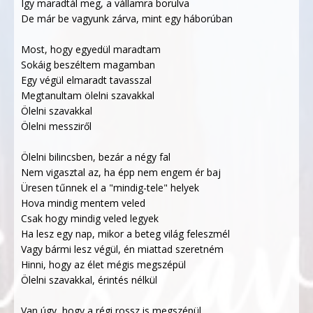
Így maradtál meg, a vállamra borulva
De már be vagyunk zárva, mint egy háborúban
Most, hogy egyedül maradtam
Sokáig beszéltem magamban
Egy végül elmaradt tavasszal
Megtanultam ölelni szavakkal
Ölelni szavakkal
Ölelni messziről
Ölelni bilincsben, bezár a négy fal
Nem vigasztal az, ha épp nem engem ér baj
Üresen tűnnek el a "mindig-tele" helyek
Hova mindig mentem veled
Csak hogy mindig veled legyek
Ha lesz egy nap, mikor a beteg világ feleszmél
Vagy bármi lesz végül, én miattad szeretném
Hinni, hogy az élet mégis megszépül
Ölelni szavakkal, érintés nélkül
Van úgy, hogy a régi rossz is megszépül