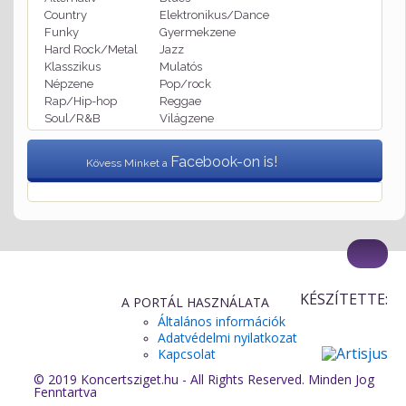
Country
Elektronikus/Dance
Funky
Gyermekzene
Hard Rock/Metal
Jazz
Klasszikus
Mulatós
Népzene
Pop/rock
Rap/Hip-hop
Reggae
Soul/R&B
Világzene
Facebook-on is!
Kövess Minket a
KÉSZÍTETTE:
A PORTÁL HASZNÁLATA
Általános információk
Adatvédelmi nyilatkozat
Kapcsolat
© 2019 Koncertsziget.hu - All Rights Reserved. Minden Jog
Fenntartva