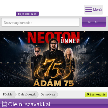
Menü
bejelentkezés
Főoldal
Dalszövegek
Dalszöveg
Szerkesztés
Ölelni szavakkal