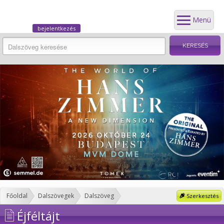
Menü
bejelentkezés
Főoldal
Dalszövegek
Dalszöveg
Szerkesztés
Éjféltájt