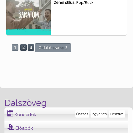
Zenei stílus:
Pop/Rock
1
2
3
Oldalak száma: 3
Dalszöveg
Koncertek
Összes
Ingyenes
Fesztivál
Előadók