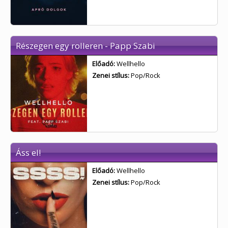
Részegen egy rolleren - Papp Szabi
Előadó:
Wellhello
Zenei stílus:
Pop/Rock
Áss el!
Előadó:
Wellhello
Zenei stílus:
Pop/Rock