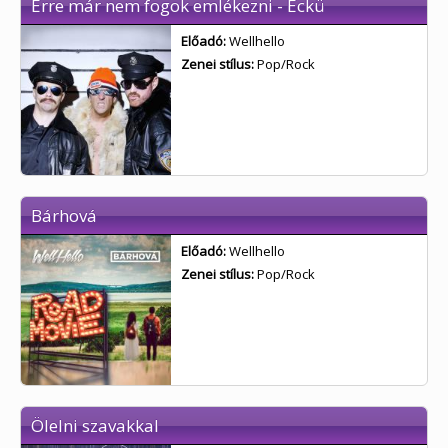
Erre már nem fogok emlékezni - Eckü
Előadó:
Wellhello
Zenei stílus:
Pop/Rock
Bárhová
Előadó:
Wellhello
Zenei stílus:
Pop/Rock
Ölelni szavakkal