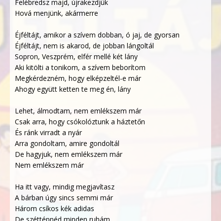
Felébredsz majd, újrakezdjük
Hová menjünk, akármerre
Éjféltájt, amikor a szívem dobban, ó jaj, de gyorsan
Éjféltájt, nem is akarod, de jobban lángoltál
Sopron, Veszprém, elfér mellé két lány
Aki kitölti a tonikom, a szívem beborítom
Megkérdezném, hogy elképzeltél-e már
Ahogy együtt ketten te meg én, lány
Lehet, álmodtam, nem emlékszem már
Csak arra, hogy csókolóztunk a háztetőn
És ránk virradt a nyár
Arra gondoltam, amire gondoltál
De hagyjuk, nem emlékszem már
Nem emlékszem már
Ha itt vagy, mindig megjavítasz
A bárban úgy sincs semmi már
Három csíkos kék adidas
De széttépnéd minden ruhám