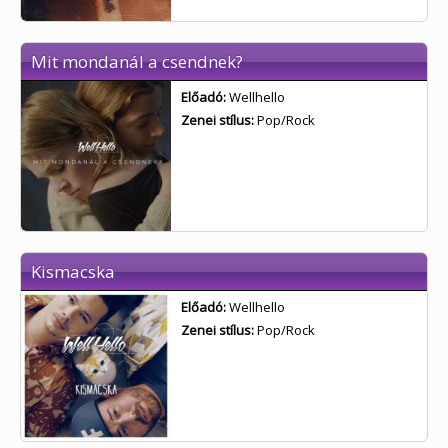
Mit mondanál a csendnek?
Előadó:
Wellhello
Zenei stílus:
Pop/Rock
Kismacska
Előadó:
Wellhello
Zenei stílus:
Pop/Rock