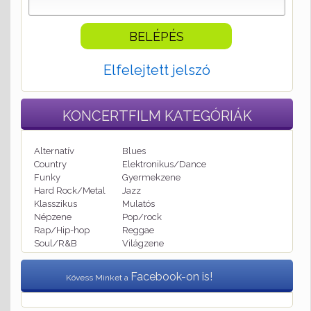
Elfelejtett jelszó
KONCERTFILM
KATEGÓRIÁK
Alternatív
Blues
Country
Elektronikus/Dance
Funky
Gyermekzene
Hard Rock/Metal
Jazz
Klasszikus
Mulatós
Népzene
Pop/rock
Rap/Hip-hop
Reggae
Soul/R&B
Világzene
Facebook-on is!
Kövess Minket a