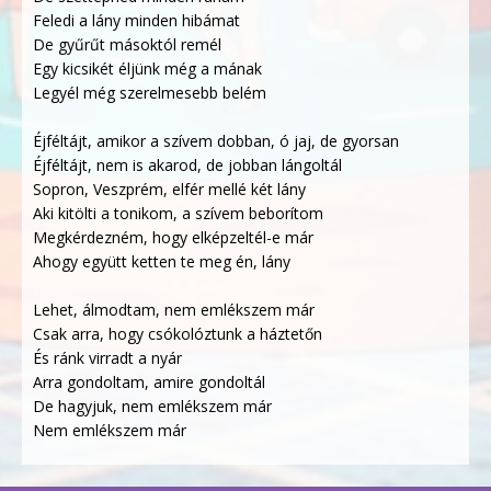
Feledi a lány minden hibámat
De gyűrűt másoktól remél
Egy kicsikét éljünk még a mának
Legyél még szerelmesebb belém
Éjféltájt, amikor a szívem dobban, ó jaj, de gyorsan
Éjféltájt, nem is akarod, de jobban lángoltál
Sopron, Veszprém, elfér mellé két lány
Aki kitölti a tonikom, a szívem beborítom
Megkérdezném, hogy elképzeltél-e már
Ahogy együtt ketten te meg én, lány
Lehet, álmodtam, nem emlékszem már
Csak arra, hogy csókolóztunk a háztetőn
És ránk virradt a nyár
Arra gondoltam, amire gondoltál
De hagyjuk, nem emlékszem már
Nem emlékszem már