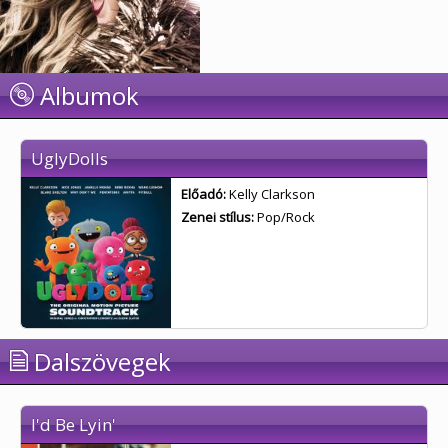
Albumok
UglyDolls
Előadó:
Kelly Clarkson
Zenei stílus:
Pop/Rock
Dalszövegek
I'd Be Lyin'