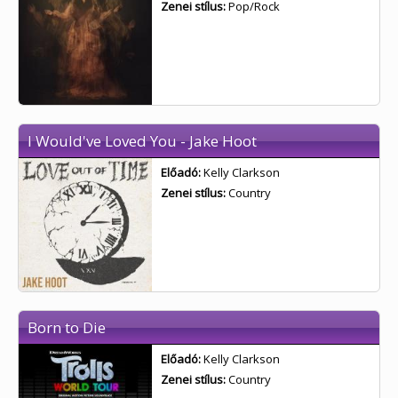
Zenei stílus:
Pop/Rock
I Would've Loved You - Jake Hoot
Előadó:
Kelly Clarkson
Zenei stílus:
Country
Born to Die
Előadó:
Kelly Clarkson
Zenei stílus:
Country