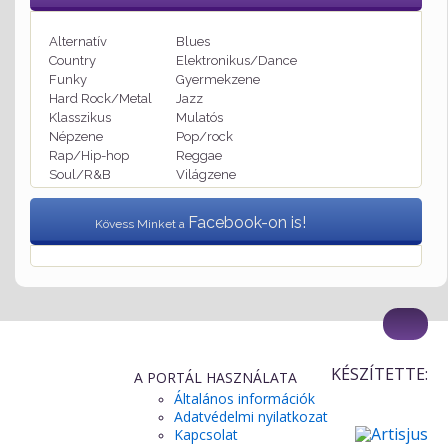
Alternatív
Blues
Country
Elektronikus/Dance
Funky
Gyermekzene
Hard Rock/Metal
Jazz
Klasszikus
Mulatós
Népzene
Pop/rock
Rap/Hip-hop
Reggae
Soul/R&B
Világzene
Facebook-on is!
Kövess Minket a
KÉSZÍTETTE:
A PORTÁL HASZNÁLATA
Általános információk
Adatvédelmi nyilatkozat
Kapcsolat