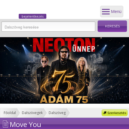
Menü
bejelentkezés
Főoldal
Dalszövegek
Dalszöveg
Szerkesztés
Move You