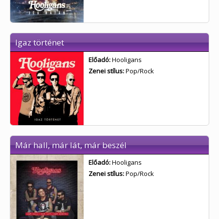
Igaz történet
Előadó:
Hooligans
Zenei stílus:
Pop/Rock
Már hall, már lát, már beszél
Előadó:
Hooligans
Zenei stílus:
Pop/Rock