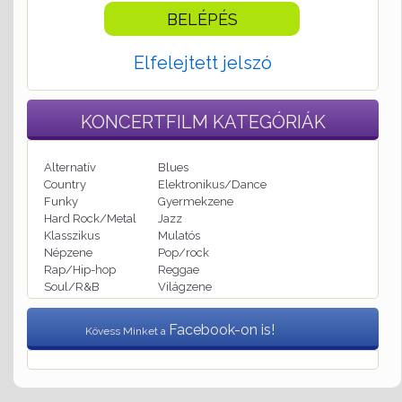
Elfelejtett jelszó
KONCERTFILM
KATEGÓRIÁK
Alternatív
Blues
Country
Elektronikus/Dance
Funky
Gyermekzene
Hard Rock/Metal
Jazz
Klasszikus
Mulatós
Népzene
Pop/rock
Rap/Hip-hop
Reggae
Soul/R&B
Világzene
Facebook-on is!
Kövess Minket a