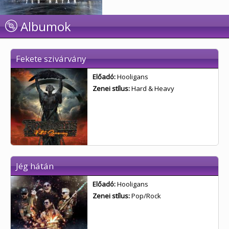
Albumok
Fekete szivárvány
Előadó:
Hooligans
Zenei stílus:
Hard & Heavy
Jég hátán
Előadó:
Hooligans
Zenei stílus:
Pop/Rock