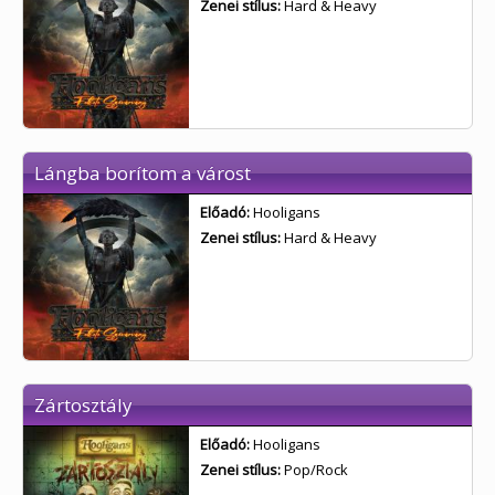
Zenei stílus:
Hard & Heavy
Lángba borítom a várost
Előadó:
Hooligans
Zenei stílus:
Hard & Heavy
Zártosztály
Előadó:
Hooligans
Zenei stílus:
Pop/Rock