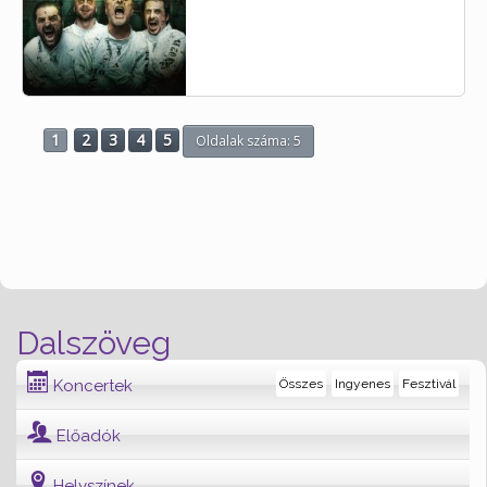
1
2
3
4
5
Oldalak száma: 5
Dalszöveg
Koncertek
Összes
Ingyenes
Fesztivál
Előadók
Helyszínek