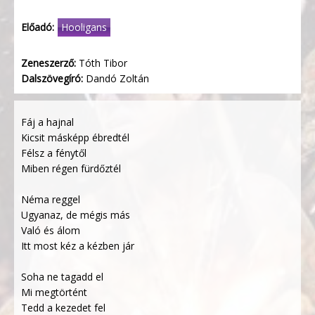
Előadó:
Hooligans
Zeneszerző:
Tóth Tibor
Dalszövegíró:
Dandó Zoltán
Fáj a hajnal
Kicsit másképp ébredtél
Félsz a fénytől
Miben régen fürdőztél
Néma reggel
Ugyanaz, de mégis más
Való és álom
Itt most kéz a kézben jár
Soha ne tagadd el
Mi megtörtént
Tedd a kezedet fel