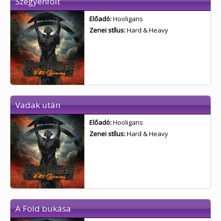
Szégyenfolt
Előadó:
Hooligans
Zenei stílus:
Hard & Heavy
Vadak után
Előadó:
Hooligans
Zenei stílus:
Hard & Heavy
A Föld bukása