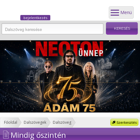
Menü
bejelentkezés
Főoldal
Dalszövegek
Dalszöveg
Szerkesztés
Mindig őszintén