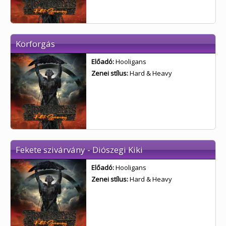
Körforgás
Előadó:
Hooligans
Zenei stílus:
Hard & Heavy
Fekete szivárvány - Diószegi Kiki
Előadó:
Hooligans
Zenei stílus:
Hard & Heavy