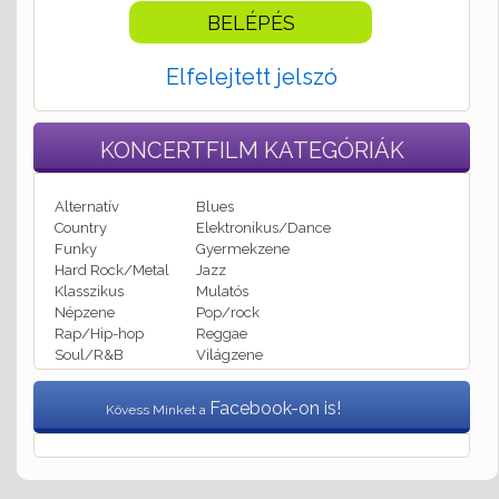
Elfelejtett jelszó
KONCERTFILM
KATEGÓRIÁK
Alternatív
Blues
Country
Elektronikus/Dance
Funky
Gyermekzene
Hard Rock/Metal
Jazz
Klasszikus
Mulatós
Népzene
Pop/rock
Rap/Hip-hop
Reggae
Soul/R&B
Világzene
Facebook-on is!
Kövess Minket a