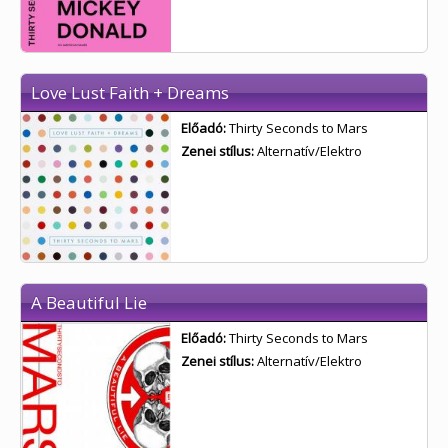
Love Lust Faith + Dreams
Előadó:
Thirty Seconds to Mars
Zenei stílus:
Alternatív/Elektro
A Beautiful Lie
Előadó:
Thirty Seconds to Mars
Zenei stílus:
Alternatív/Elektro