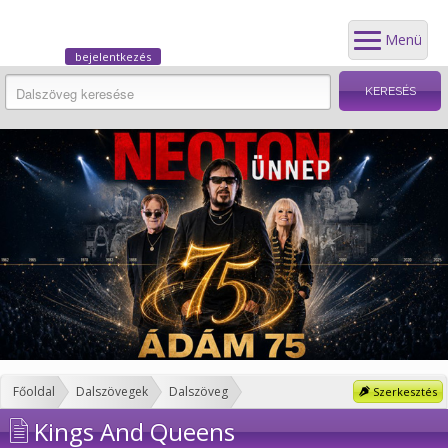
Menü
bejelentkezés
Főoldal
Dalszövegek
Dalszöveg
Szerkesztés
Kings And Queens