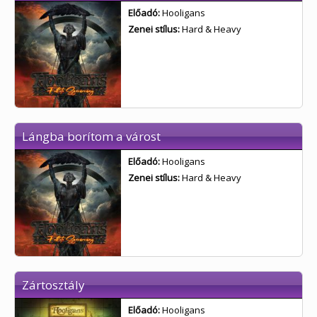
Előadó:
Hooligans
Zenei stílus:
Hard & Heavy
Lángba borítom a várost
Előadó:
Hooligans
Zenei stílus:
Hard & Heavy
Zártosztály
Előadó:
Hooligans