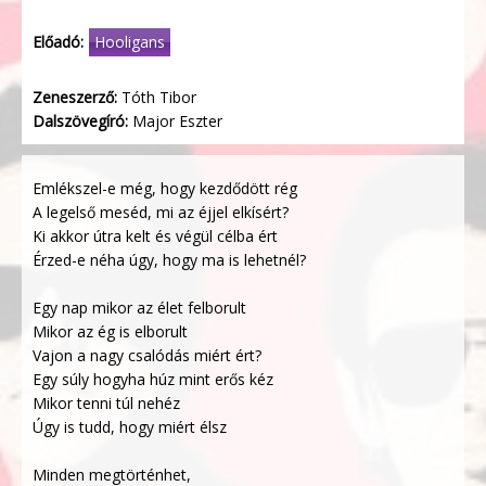
Előadó:
Hooligans
Zeneszerző:
Tóth Tibor
Dalszövegíró:
Major Eszter
Emlékszel-e még, hogy kezdődött rég
A legelső meséd, mi az éjjel elkísért?
Ki akkor útra kelt és végül célba ért
Érzed-e néha úgy, hogy ma is lehetnél?
Egy nap mikor az élet felborult
Mikor az ég is elborult
Vajon a nagy csalódás miért ért?
Egy súly hogyha húz mint erős kéz
Mikor tenni túl nehéz
Úgy is tudd, hogy miért élsz
Minden megtörténhet,