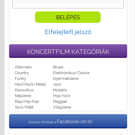
Elfelejtett jelszó
KONCERTFILM
KATEGÓRIÁK
Alternatív
Blues
Country
Elektronikus/Dance
Funky
Gyermekzene
Hard Rock/Metal
Jazz
Klasszikus
Mulatós
Népzene
Pop/rock
Rap/Hip-hop
Reggae
Soul/R&B
Világzene
Facebook-on is!
Kövess Minket a