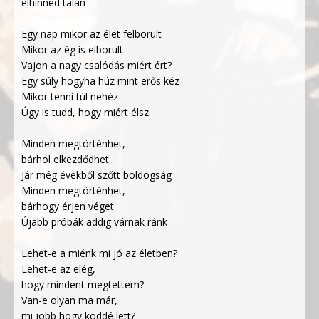
elhinnéd talán
Egy nap mikor az élet felborult
Mikor az ég is elborult
Vajon a nagy csalódás miért ért?
Egy súly hogyha húz mint erős kéz
Mikor tenni túl nehéz
Úgy is tudd, hogy miért élsz
Minden megtörténhet,
bárhol elkezdődhet
Jár még évekből szőtt boldogság
Minden megtörténhet,
bárhogy érjen véget
Újabb próbák addig várnak ránk
Lehet-e a miénk mi jó az életben?
Lehet-e az elég,
hogy mindent megtettem?
Van-e olyan ma már,
mi jobb hogy köddé lett?