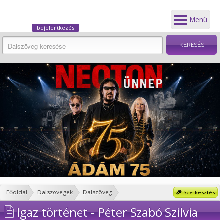
Menü
bejelentkezés
Főoldal
Dalszövegek
Dalszöveg
Szerkesztés
Igaz történet - Péter Szabó Szilvia