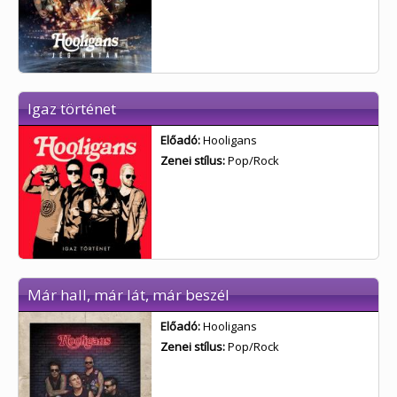
Igaz történet
Előadó:
Hooligans
Zenei stílus:
Pop/Rock
Már hall, már lát, már beszél
Előadó:
Hooligans
Zenei stílus:
Pop/Rock