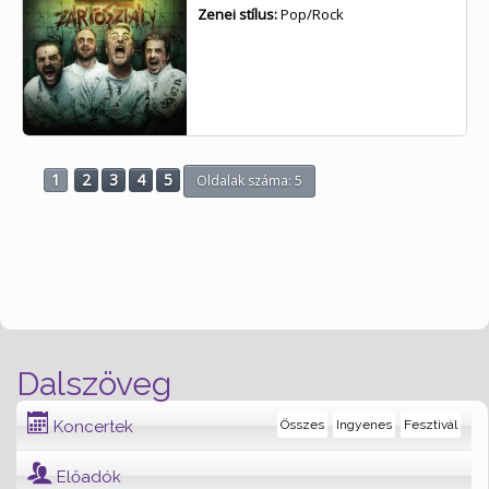
Zenei stílus:
Pop/Rock
1
2
3
4
5
Oldalak száma: 5
Dalszöveg
Koncertek
Összes
Ingyenes
Fesztivál
Előadók