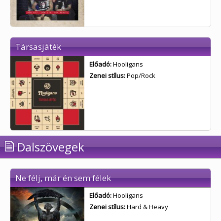
Társasjáték
Előadó:
Hooligans
Zenei stílus:
Pop/Rock
Dalszövegek
Ne félj, már én sem félek
Előadó:
Hooligans
Zenei stílus:
Hard & Heavy