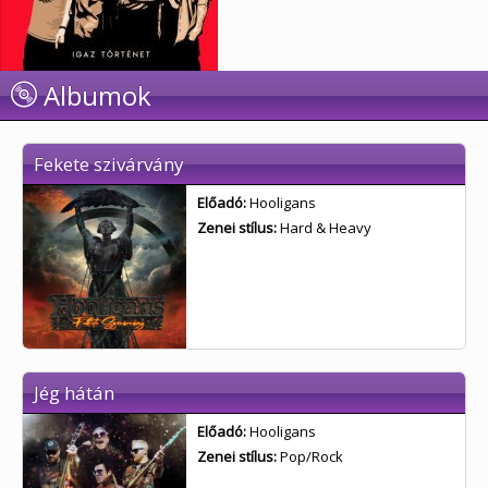
Albumok
Fekete szivárvány
Előadó:
Hooligans
Zenei stílus:
Hard & Heavy
Jég hátán
Előadó:
Hooligans
Zenei stílus:
Pop/Rock