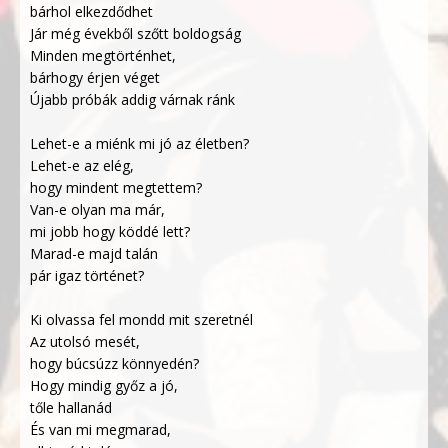
bárhol elkezdődhet
Jár még évekből szőtt boldogság
Minden megtörténhet,
bárhogy érjen véget
Újabb próbák addig várnak ránk
Lehet-e a miénk mi jó az életben?
Lehet-e az elég,
hogy mindent megtettem?
Van-e olyan ma már,
mi jobb hogy köddé lett?
Marad-e majd talán
pár igaz történet?
Ki olvassa fel mondd mit szeretnél
Az utolsó mesét,
hogy búcsúzz könnyedén?
Hogy mindig győz a jó,
tőle hallanád
És van mi megmarad,