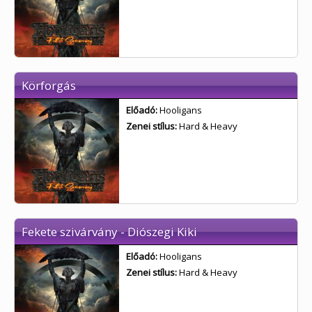
Körforgás
Előadó:
Hooligans
Zenei stílus:
Hard & Heavy
Fekete szivárvány - Diószegi Kiki
Előadó:
Hooligans
Zenei stílus:
Hard & Heavy