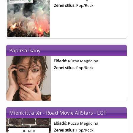
Zenei stílus:
Pop/Rock
Papírsárkány
Előadó:
Rúzsa Magdolna
Zenei stílus:
Pop/Rock
Miénk itt a tér - Road Movie AllStars - LGT
Előadó:
Rúzsa Magdolna
Zenei stílus:
Pop/Rock