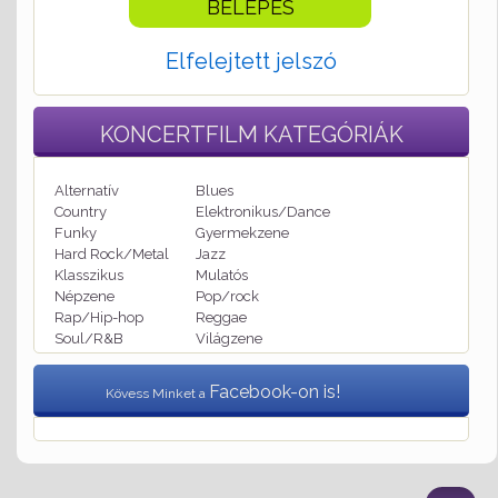
Elfelejtett jelszó
KONCERTFILM
KATEGÓRIÁK
Alternatív
Blues
Country
Elektronikus/Dance
Funky
Gyermekzene
Hard Rock/Metal
Jazz
Klasszikus
Mulatós
Népzene
Pop/rock
Rap/Hip-hop
Reggae
Soul/R&B
Világzene
Facebook-on is!
Kövess Minket a