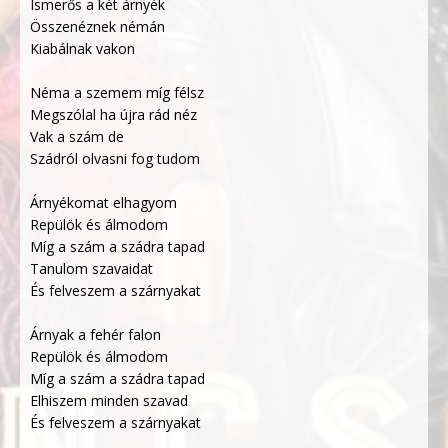
Ismerős a két árnyék
Összenéznek némán
Kiabálnak vakon
Néma a szemem míg félsz
Megszólal ha újra rád néz
Vak a szám de
Szádról olvasni fog tudom
Árnyékomat elhagyom
Repülök és álmodom
Míg a szám a szádra tapad
Tanulom szavaidat
És felveszem a szárnyakat
Árnyak a fehér falon
Repülök és álmodom
Míg a szám a szádra tapad
Elhiszem minden szavad
És felveszem a szárnyakat