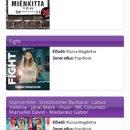
Fight
Előadó:
Rúzsa Magdolna
Zenei stílus:
Pop/Rock
Sopron felé - Schoblocher Barbara - Lábas
Viktória - Járai Márk - Fluor - MC Columbo -
Marsalkó Dávid - Madarász Gábor
Előadó:
Rúzsa Magdolna
Zenei stílus:
Pop/Rock