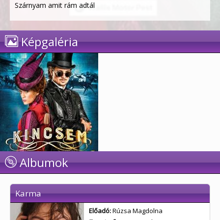
Szárnyam amit rám adtál
Képgaléria
Albumok
Karma
Előadó:
Rúzsa Magdolna