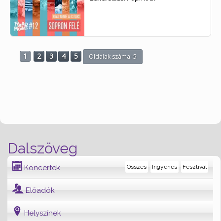
1
2
3
4
5
Oldalak száma: 5
Dalszöveg
Koncertek
Összes
Ingyenes
Fesztivál
Előadók
Helyszínek