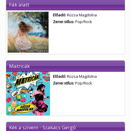
Fák alatt
Előadó:
Rúzsa Magdolna
Zenei stílus:
Pop/Rock
Matricák
Előadó:
Rúzsa Magdolna
Zenei stílus:
Pop/Rock
Kék a szívem - Szakács Gergő