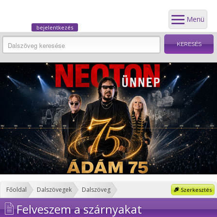
Menü
bejelentkezés
Főoldal
Dalszövegek
Dalszöveg
Szerkesztés
Felveszem a szárnyakat