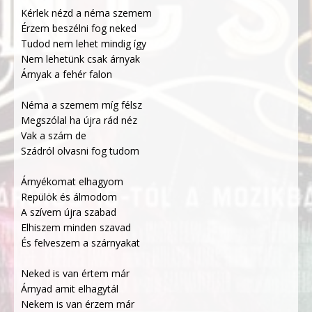
Kérlek nézd a néma szemem
Érzem beszélni fog neked
Tudod nem lehet mindig így
Nem lehetünk csak árnyak
Árnyak a fehér falon
Néma a szemem míg félsz
Megszólal ha újra rád néz
Vak a szám de
Szádról olvasni fog tudom
Árnyékomat elhagyom
Repülök és álmodom
A szívem újra szabad
Elhiszem minden szavad
És felveszem a szárnyakat
Neked is van értem már
Árnyad amit elhagytál
Nekem is van érzem már