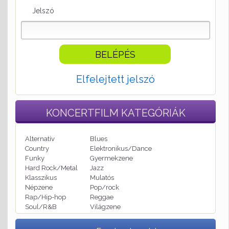
Jelszó
Elfelejtett jelszó
KONCERTFILM
KATEGÓRIÁK
Alternatív
Blues
Country
Elektronikus/Dance
Funky
Gyermekzene
Hard Rock/Metal
Jazz
Klasszikus
Mulatós
Népzene
Pop/rock
Rap/Hip-hop
Reggae
Soul/R&B
Világzene