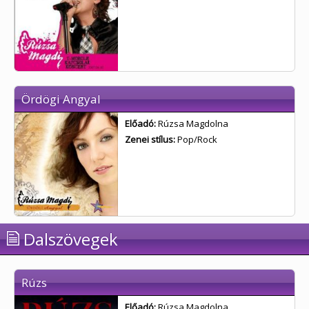
Ördögi Angyal
Előadó:
Rúzsa Magdolna
Zenei stílus:
Pop/Rock
Dalszövegek
Rúzs
Előadó:
Rúzsa Magdolna