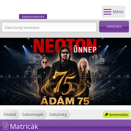
Menü
bejelentkezés
Főoldal
Dalszövegek
Dalszöveg
Szerkesztés
Matricák