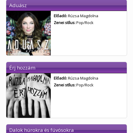
Aduász
Előadó:
Rúzsa Magdolna
Zenei stílus:
Pop/Rock
Érj hozzám
Előadó:
Rúzsa Magdolna
Zenei stílus:
Pop/Rock
Dalok húrokra és fúvósokra