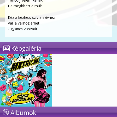
Táncolj velem kérlek
Ha megkísért a múlt
Kéz a kézhez, szív a szívhez
Váll a vállhoz érhet
Úgysincs visszaút
Képgaléria
Albumok