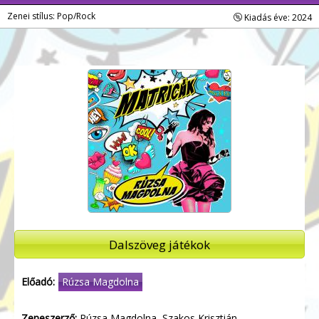
Zenei stílus: Pop/Rock
Kiadás éve: 2024
Dalszöveg játékok
Előadó:
Rúzsa Magdolna
Zeneszerző:
Rúzsa Magdolna, Szakos Krisztián