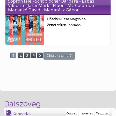
Sopron felé - Schoblocher Barbara - Lábas
Viktória - Járai Márk - Fluor - MC Columbo -
Marsalkó Dávid - Madarász Gábor
Előadó:
Rúzsa Magdolna
Zenei stílus:
Pop/Rock
1
2
3
4
5
Oldalak száma: 5
Dalszöveg
Koncertek
Összes
Ingyenes
Fesztivál