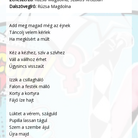
Dalszövegíró:
Rúzsa Magdolna
Add meg magad még az éjnek
Táncolj velem kérlek
Ha megkísért a múlt
Kéz a kézhez, szív a szívhez
Váll a vállhoz érhet
Úgysincs visszaút
Izzik a csillagháló
Falon a festék málló
Korty a kortyra
Fájó íze hajt
Lüktet a vérem, száguld
Pupilla lassan tágul
Szem a szembe ájul
Újra majd