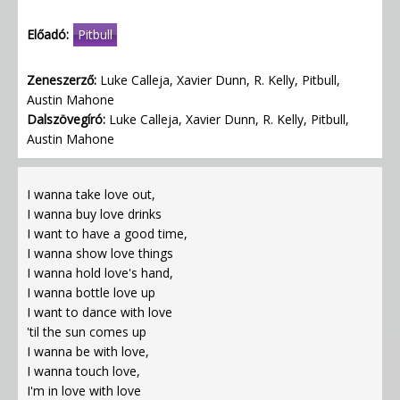
Előadó:
Pitbull
Zeneszerző:
Luke Calleja, Xavier Dunn, R. Kelly, Pitbull,
Austin Mahone
Dalszövegíró:
Luke Calleja, Xavier Dunn, R. Kelly, Pitbull,
Austin Mahone
I wanna take love out,
I wanna buy love drinks
I want to have a good time,
I wanna show love things
I wanna hold love's hand,
I wanna bottle love up
I want to dance with love
'til the sun comes up
I wanna be with love,
I wanna touch love,
I'm in love with love