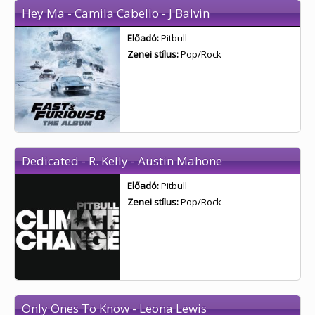
Hey Ma - Camila Cabello - J Balvin
Előadó:
Pitbull
Zenei stílus:
Pop/Rock
Dedicated - R. Kelly - Austin Mahone
Előadó:
Pitbull
Zenei stílus:
Pop/Rock
Only Ones To Know - Leona Lewis