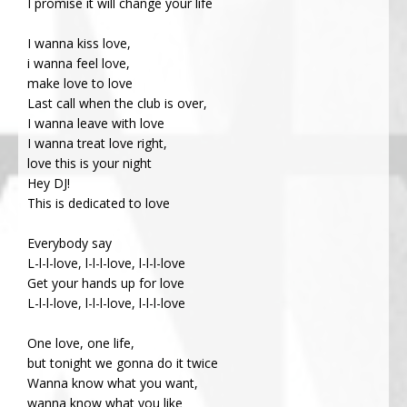
I promise it will change your life
I wanna kiss love,
i wanna feel love,
make love to love
Last call when the club is over,
I wanna leave with love
I wanna treat love right,
love this is your night
Hey DJ!
This is dedicated to love
Everybody say
L-l-l-love, l-l-l-love, l-l-l-love
Get your hands up for love
L-l-l-love, l-l-l-love, l-l-l-love
One love, one life,
but tonight we gonna do it twice
Wanna know what you want,
wanna know what you like