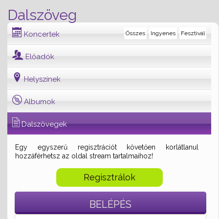
Dalszöveg
Koncertek
Összes
Ingyenes
Fesztivál
Előadók
Helyszínek
Albumok
Dalszövegek
Egy egyszerű regisztrációt követően korlátlanul
hozzáférhetsz az oldal stream tartalmaihoz!
Regisztrálok
BELÉPÉS