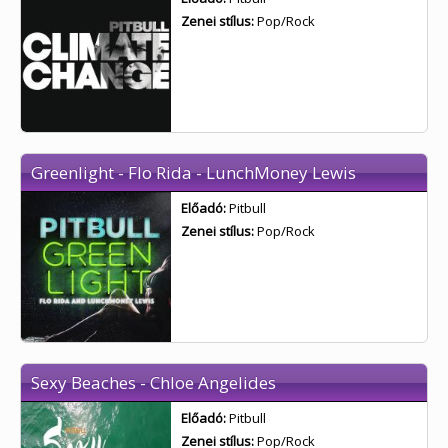
Zenei stílus:
Pop/Rock
Greenlight - Flo Rida - LunchMoney Lewis
Előadó:
Pitbull
Zenei stílus:
Pop/Rock
Sexy Beaches - Chloe Angelides
Előadó:
Pitbull
Zenei stílus:
Pop/Rock