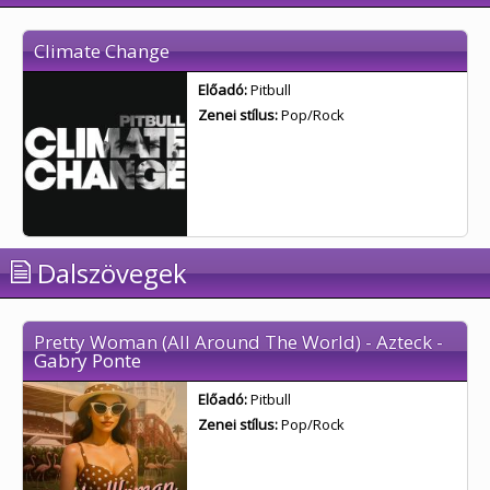
Climate Change
Előadó:
Pitbull
Zenei stílus:
Pop/Rock
Dalszövegek
Pretty Woman (All Around The World) - Azteck -
Gabry Ponte
Előadó:
Pitbull
Zenei stílus:
Pop/Rock