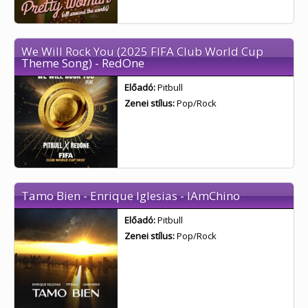
We Will Rock You (2025 FIFA Club World Cup
Theme Song) - RedOne
Előadó:
Pitbull
Zenei stílus:
Pop/Rock
Tamo Bien - Enrique Iglesias - IAmChino
Előadó:
Pitbull
Zenei stílus:
Pop/Rock