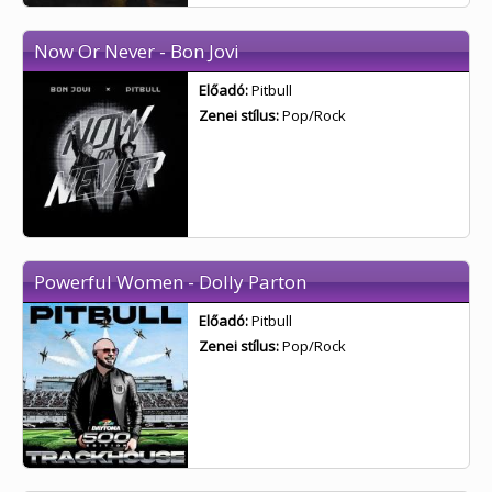
Now Or Never - Bon Jovi
Előadó:
Pitbull
Zenei stílus:
Pop/Rock
Powerful Women - Dolly Parton
Előadó:
Pitbull
Zenei stílus:
Pop/Rock