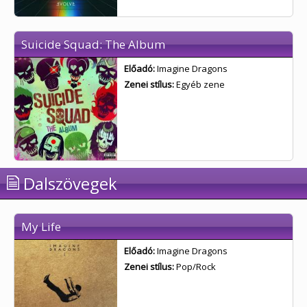
Suicide Squad: The Album
Előadó:
Imagine Dragons
Zenei stílus:
Egyéb zene
Dalszövegek
My Life
Előadó:
Imagine Dragons
Zenei stílus:
Pop/Rock