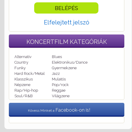
Elfelejtett jelszó
KONCERTFILM
KATEGÓRIÁK
Alternatív
Blues
Country
Elektronikus/Dance
Funky
Gyermekzene
Hard Rock/Metal
Jazz
Klasszikus
Mulatós
Népzene
Pop/rock
Rap/Hip-hop
Reggae
Soul/R&B
Világzene
Facebook-on is!
Kövess Minket a