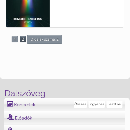
1
2
Oldalak száma: 2
Dalszöveg
Koncertek
Összes
Ingyenes
Fesztivál
Előadók