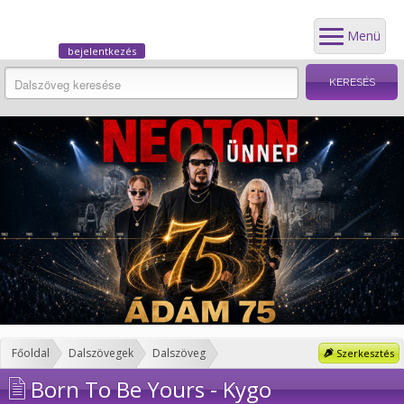
Menü
bejelentkezés
Főoldal
Dalszövegek
Dalszöveg
Szerkesztés
Born To Be Yours - Kygo