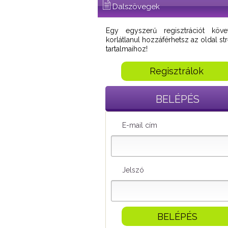
Dalszövegek
Egy egyszerű regisztrációt köve
korlátlanul hozzáférhetsz az oldal s
tartalmaihoz!
Regisztrálok
BELÉPÉS
E-mail cím
Jelszó