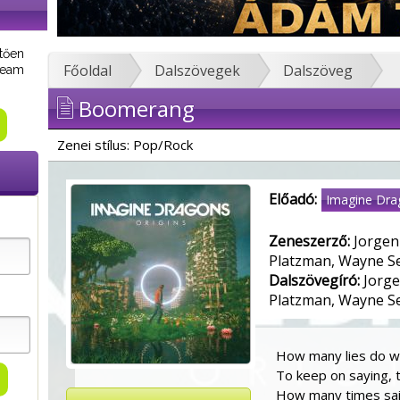
tően
Főoldal
Dalszövegek
Dalszöveg
tream
Boomerang
Zenei stílus: Pop/Rock
Előadó:
Imagine Dra
Zeneszerző:
Jorgen
Platzman, Wayne S
Dalszövegíró:
Jorge
Platzman, Wayne S
How many lies do we
To keep on saying, t
How many times sai