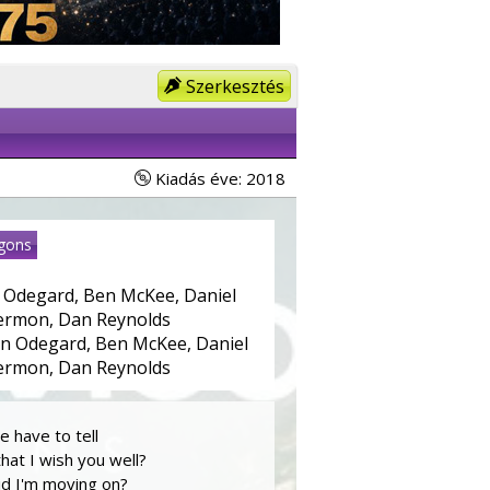
Szerkesztés
Kiadás éve: 2018
gons
 Odegard, Ben McKee, Daniel
ermon, Dan Reynolds
n Odegard, Ben McKee, Daniel
ermon, Dan Reynolds
 have to tell
hat I wish you well?
d I'm moving on?