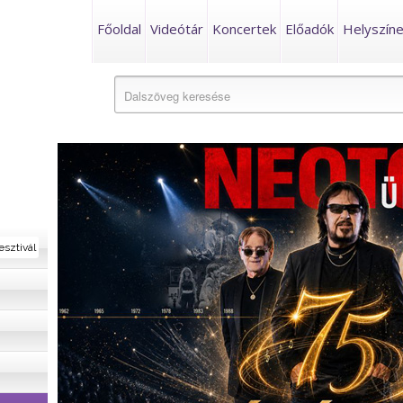
Főoldal
Videótár
Koncertek
Előadók
Helyszín
esztivál