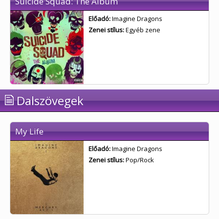
Suicide Squad: The Album
Előadó:
Imagine Dragons
Zenei stílus:
Egyéb zene
Dalszövegek
My Life
Előadó:
Imagine Dragons
Zenei stílus:
Pop/Rock