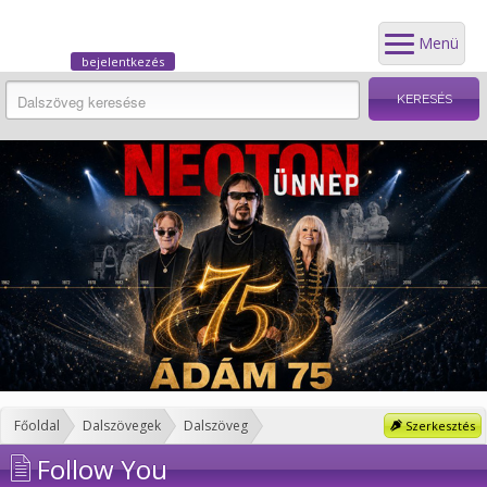
Menü
bejelentkezés
Főoldal
Dalszövegek
Dalszöveg
Szerkesztés
Follow You