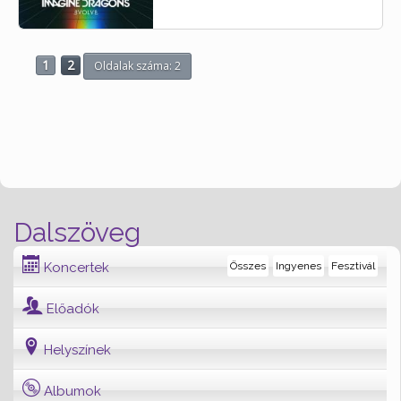
1
2
Oldalak száma: 2
Dalszöveg
Koncertek
Összes
Ingyenes
Fesztivál
Előadók
Helyszínek
Albumok