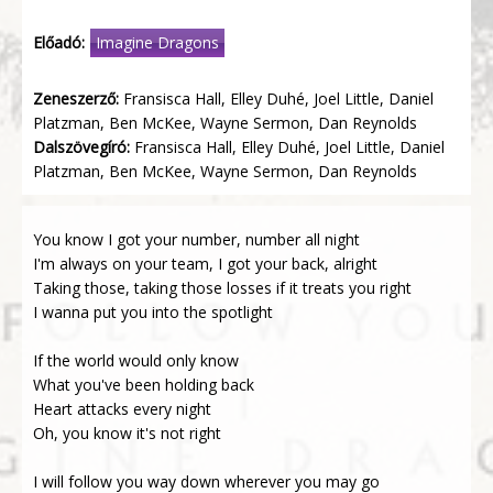
Előadó:
Imagine Dragons
Zeneszerző:
Fransisca Hall, Elley Duhé, Joel Little, Daniel
Platzman, Ben McKee, Wayne Sermon, Dan Reynolds
Dalszövegíró:
Fransisca Hall, Elley Duhé, Joel Little, Daniel
Platzman, Ben McKee, Wayne Sermon, Dan Reynolds
You know I got your number, number all night
I'm always on your team, I got your back, alright
Taking those, taking those losses if it treats you right
I wanna put you into the spotlight
If the world would only know
What you've been holding back
Heart attacks every night
Oh, you know it's not right
I will follow you way down wherever you may go