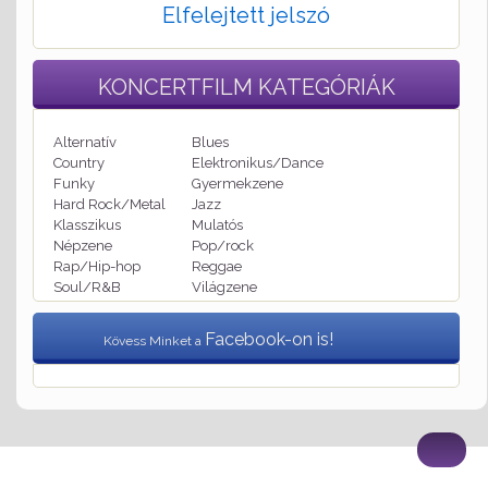
Elfelejtett jelszó
KONCERTFILM
KATEGÓRIÁK
Alternatív
Blues
Country
Elektronikus/Dance
Funky
Gyermekzene
Hard Rock/Metal
Jazz
Klasszikus
Mulatós
Népzene
Pop/rock
Rap/Hip-hop
Reggae
Soul/R&B
Világzene
Facebook-on is!
Kövess Minket a