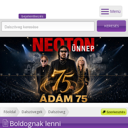
Menü
bejelentkezés
Főoldal
Dalszövegek
Dalszöveg
Szerkesztés
Boldognak lenni