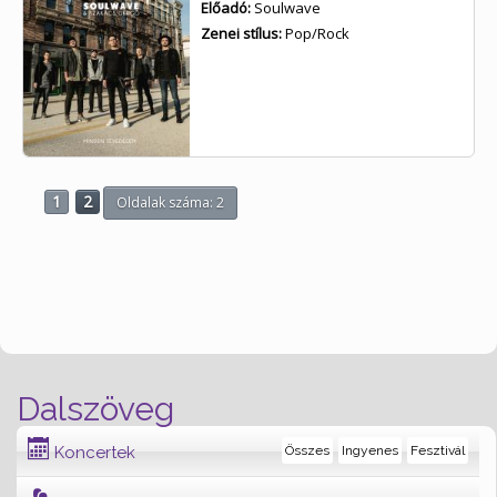
Előadó:
Soulwave
Zenei stílus:
Pop/Rock
1
2
Oldalak száma: 2
Dalszöveg
Koncertek
Összes
Ingyenes
Fesztivál