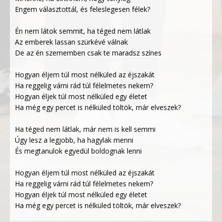
Engem választottál, és feleslegesen félek?
Én nem látok semmit, ha téged nem látlak
Az emberek lassan szürkévé válnak
De az én szememben csak te maradsz színes
Hogyan éljem túl most nélküled az éjszakát
Ha reggelig várni rád túl félelmetes nekem?
Hogyan éljek túl most nélküled egy életet
Ha még egy percet is nélküled töltök, már elveszek?
Ha téged nem látlak, már nem is kell semmi
Úgy lesz a legjobb, ha hagylak menni
És megtanulok egyedül boldognak lenni
Hogyan éljem túl most nélküled az éjszakát
Ha reggelig várni rád túl félelmetes nekem?
Hogyan éljek túl most nélküled egy életet
Ha még egy percet is nélküled töltök, már elveszek?