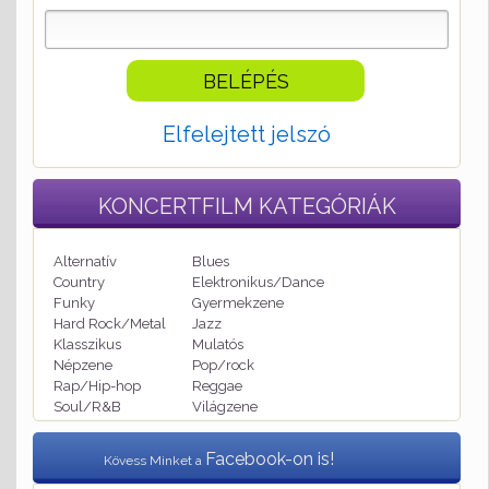
Elfelejtett jelszó
KONCERTFILM
KATEGÓRIÁK
Alternatív
Blues
Country
Elektronikus/Dance
Funky
Gyermekzene
Hard Rock/Metal
Jazz
Klasszikus
Mulatós
Népzene
Pop/rock
Rap/Hip-hop
Reggae
Soul/R&B
Világzene
Facebook-on is!
Kövess Minket a