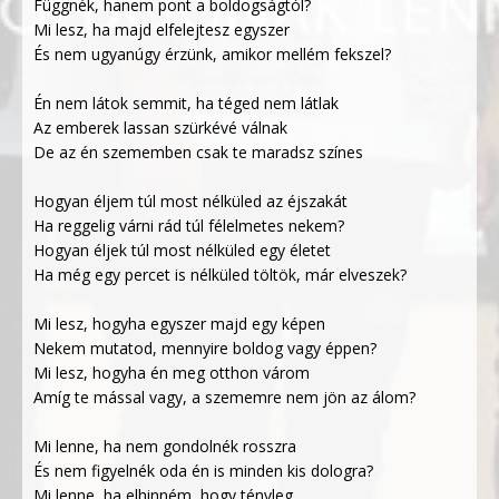
Függnék, hanem pont a boldogságtól?
Mi lesz, ha majd elfelejtesz egyszer
És nem ugyanúgy érzünk, amikor mellém fekszel?
Én nem látok semmit, ha téged nem látlak
Az emberek lassan szürkévé válnak
De az én szememben csak te maradsz színes
Hogyan éljem túl most nélküled az éjszakát
Ha reggelig várni rád túl félelmetes nekem?
Hogyan éljek túl most nélküled egy életet
Ha még egy percet is nélküled töltök, már elveszek?
Mi lesz, hogyha egyszer majd egy képen
Nekem mutatod, mennyire boldog vagy éppen?
Mi lesz, hogyha én meg otthon várom
Amíg te mással vagy, a szememre nem jön az álom?
Mi lenne, ha nem gondolnék rosszra
És nem figyelnék oda én is minden kis dologra?
Mi lenne, ha elhinném, hogy tényleg