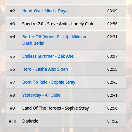
#2
Heart Over Mind - Daya
03:09
#3
Spectre 2.0 - Steve Aoki - Lonely Club
02:56
#4
Better Off (Alone, Pt. III) - Vikkstar -
02:31
Dash Berlin
#5
Endless Summer - Zak Abel
03:07
#6
Hero - Sasha Alex Sloan
02:55
#7
Born To Ride - Sophie Stray
02:43
#8
Yesterday - Ali Gatie
02:41
#9
Land Of The Heroes - Sophie Stray
02:56
#10
Darkride
01:52