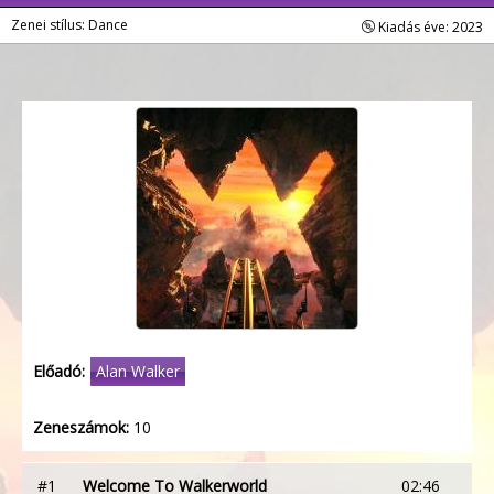
Zenei stílus: Dance
Kiadás éve: 2023
Előadó:
Alan Walker
Zeneszámok:
10
#1
Welcome To Walkerworld
02:46