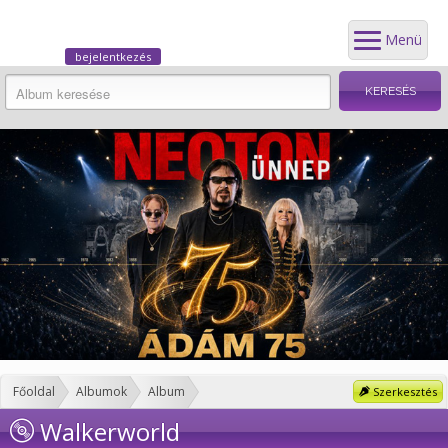
Menü
bejelentkezés
Főoldal
Albumok
Album
Szerkesztés
Walkerworld