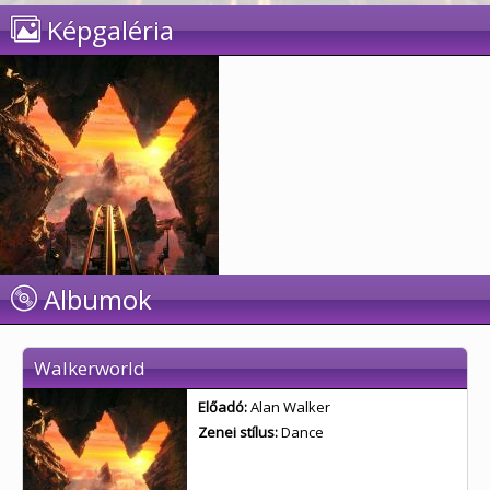
Képgaléria
Albumok
Walkerworld
Előadó:
Alan Walker
Zenei stílus:
Dance