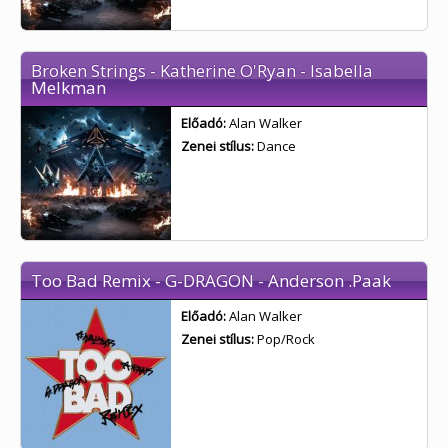
Broken Strings - Katherine O'Ryan - Isabella
Melkman
Előadó:
Alan Walker
Zenei stílus:
Dance
Too Bad Remix - G-DRAGON - Anderson .Paak
Előadó:
Alan Walker
Zenei stílus:
Pop/Rock