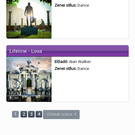
Zenei stílus:
Dance
Lifeline - Lova
Előadó:
Alan Walker
Zenei stílus:
Dance
1
2
3
4
Oldalak száma: 4