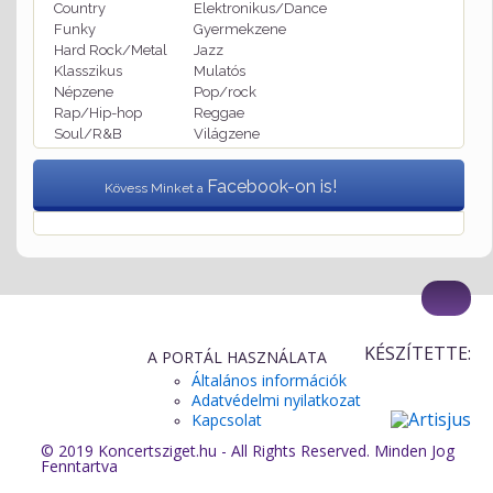
Country
Elektronikus/Dance
Funky
Gyermekzene
Hard Rock/Metal
Jazz
Klasszikus
Mulatós
Népzene
Pop/rock
Rap/Hip-hop
Reggae
Soul/R&B
Világzene
Facebook-on is!
Kövess Minket a
KÉSZÍTETTE:
A PORTÁL HASZNÁLATA
Általános információk
Adatvédelmi nyilatkozat
Kapcsolat
© 2019 Koncertsziget.hu - All Rights Reserved. Minden Jog
Fenntartva