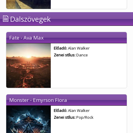
Dalszövegek
Fate - Ava Max
Előadó:
Alan Walker
Zenei stílus:
Dance
Monster - Emyrson Flora
Előadó:
Alan Walker
Zenei stílus:
Pop/Rock