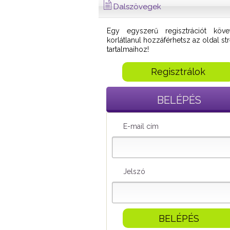
Dalszövegek
Egy egyszerű regisztrációt köve
korlátlanul hozzáférhetsz az oldal s
tartalmaihoz!
Regisztrálok
BELÉPÉS
E-mail cím
Jelszó