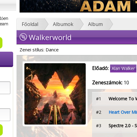
tően
Főoldal
Albumok
Album
tream
Walkerworld
Zenei stílus: Dance
Előadó:
Alan Walker
Zeneszámok:
10
#1
Welcome To W
#2
Heart Over Mi
#3
Spectre 2.0 - 