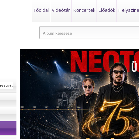
Főoldal
Videótár
Koncertek
Előadók
Helyszín
esztivál