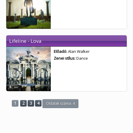
Lifeline - Lova
Előadó:
Alan Walker
Zenei stílus:
Dance
1
2
3
4
Oldalak száma: 4