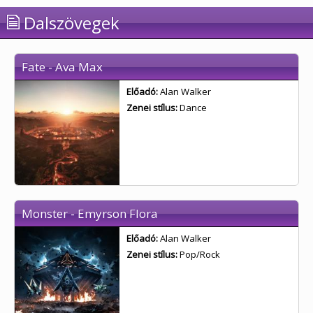
Dalszövegek
Fate - Ava Max
Előadó:
Alan Walker
Zenei stílus:
Dance
Monster - Emyrson Flora
Előadó:
Alan Walker
Zenei stílus:
Pop/Rock