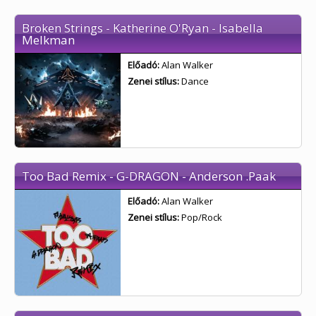
Broken Strings - Katherine O'Ryan - Isabella
Melkman
Előadó:
Alan Walker
Zenei stílus:
Dance
Too Bad Remix - G-DRAGON - Anderson .Paak
Előadó:
Alan Walker
Zenei stílus:
Pop/Rock