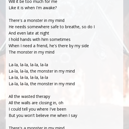
Will it be too much for me
Like it is when I'm awake?
There's a monster in my mind
He needs somewhere safe to breathe, so do I
And even late at night
I hold hands with him sometimes
When I need a friend, he's there by my side
The monster in my mind
La-la, la-la, la-la, la-la
La-la, la-la, the monster in my mind
La-la, la-la, la-la, la-la
La-la, la-la, the monster in my mind
All the wasted therapy
All the walls are closing in, oh
I could tell you where I've been
But you won't believe me when I say
There's a monster in my mind