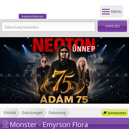
Menü
bejelentkezés
Főoldal
Dalszövegek
Dalszöveg
Szerkesztés
Monster - Emyrson Flora