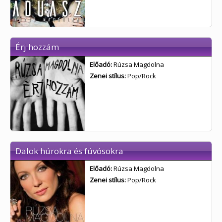
Érj hozzám
Előadó:
Rúzsa Magdolna
Zenei stílus:
Pop/Rock
Dalok húrokra és fúvósokra
Előadó:
Rúzsa Magdolna
Zenei stílus:
Pop/Rock