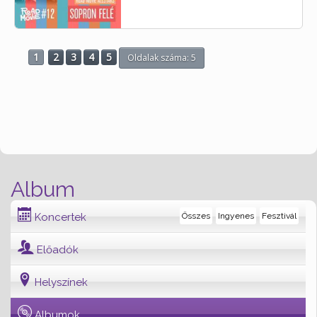
1
2
3
4
5
Oldalak száma: 5
Album
Koncertek
Összes
Ingyenes
Fesztivál
Előadók
Helyszínek
Albumok