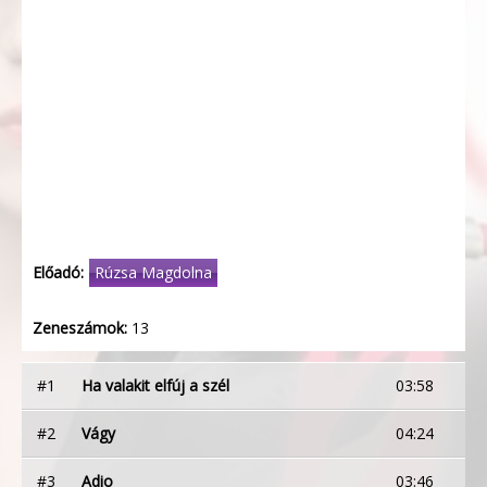
Előadó:
Rúzsa Magdolna
Zeneszámok:
13
#1
Ha valakit elfúj a szél
03:58
#2
Vágy
04:24
#3
Adio
03:46