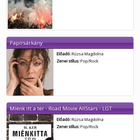
Papírsárkány
Előadó:
Rúzsa Magdolna
Zenei stílus:
Pop/Rock
Miénk itt a tér - Road Movie AllStars - LGT
Előadó:
Rúzsa Magdolna
Zenei stílus:
Pop/Rock