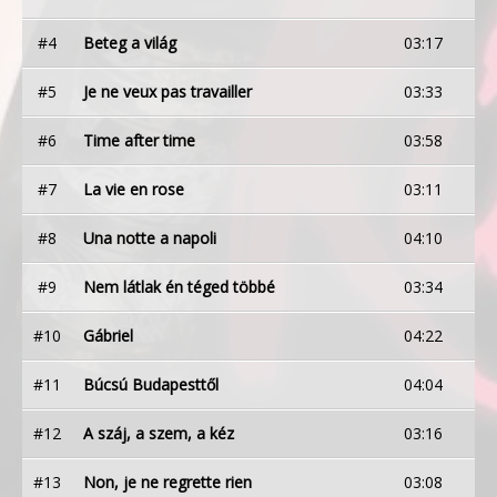
#4
Beteg a világ
03:17
#5
Je ne veux pas travailler
03:33
#6
Time after time
03:58
#7
La vie en rose
03:11
#8
Una notte a napoli
04:10
#9
Nem látlak én téged többé
03:34
#10
Gábriel
04:22
#11
Búcsú Budapesttől
04:04
#12
A száj, a szem, a kéz
03:16
#13
Non, je ne regrette rien
03:08