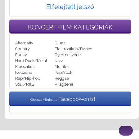
Elfelejtett jelszó
KONCERTFILM
KATEGÓRIÁK
Alternatív
Blues
Country
Elektronikus/Dance
Funky
Gyermekzene
Hard Rock/Metal
Jazz
Klasszikus
Mulatós
Népzene
Pop/rock
Rap/Hip-hop
Reggae
Soul/R&B
Világzene
Facebook-on is!
Kövess Minket a