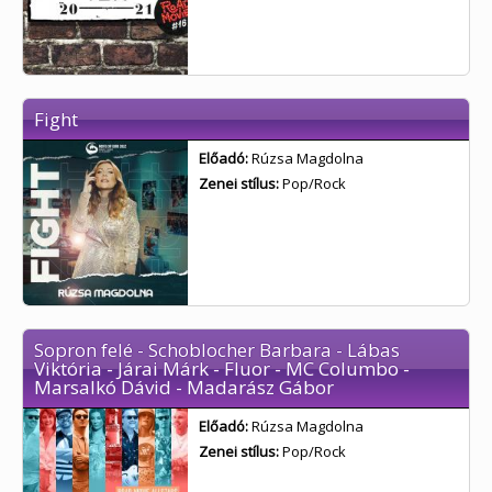
Fight
Előadó:
Rúzsa Magdolna
Zenei stílus:
Pop/Rock
Sopron felé - Schoblocher Barbara - Lábas
Viktória - Járai Márk - Fluor - MC Columbo -
Marsalkó Dávid - Madarász Gábor
Előadó:
Rúzsa Magdolna
Zenei stílus:
Pop/Rock