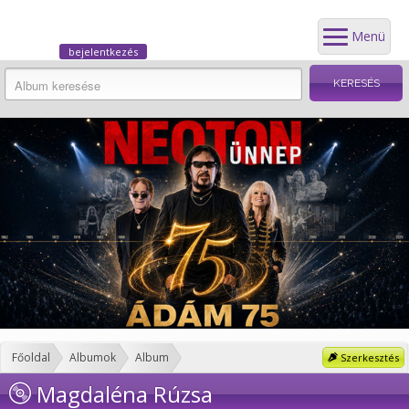
Menü
bejelentkezés
Főoldal
Albumok
Album
Szerkesztés
Magdaléna Rúzsa