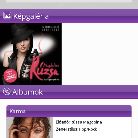
Képgaléria
Albumok
Karma
Előadó:
Rúzsa Magdolna
Zenei stílus:
Pop/Rock