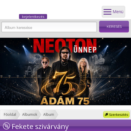
Menü
bejelentkezés
Főoldal
Albumok
Album
Szerkesztés
Fekete szivárvány