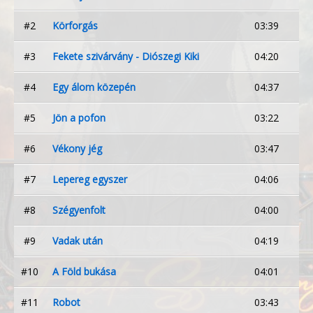
#2
Körforgás
03:39
#3
Fekete szivárvány - Diószegi Kiki
04:20
#4
Egy álom közepén
04:37
#5
Jön a pofon
03:22
#6
Vékony jég
03:47
#7
Lepereg egyszer
04:06
#8
Szégyenfolt
04:00
#9
Vadak után
04:19
#10
A Föld bukása
04:01
#11
Robot
03:43