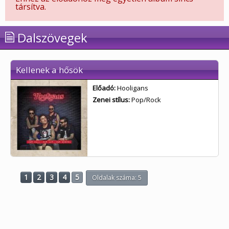
társítva.
Dalszövegek
Kellenek a hősök
Előadó:
Hooligans
Zenei stílus:
Pop/Rock
1
2
3
4
5
Oldalak száma: 5