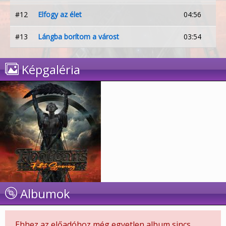
#12
Elfogy az élet
04:56
#13
Lángba borítom a várost
03:54
Képgaléria
Albumok
Ehhez az előadóhoz még egyetlen album sincs