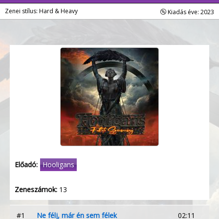
Zenei stílus: Hard & Heavy
Kiadás éve: 2023
Előadó:
Hooligans
Zeneszámok:
13
#1
Ne félj, már én sem félek
02:11