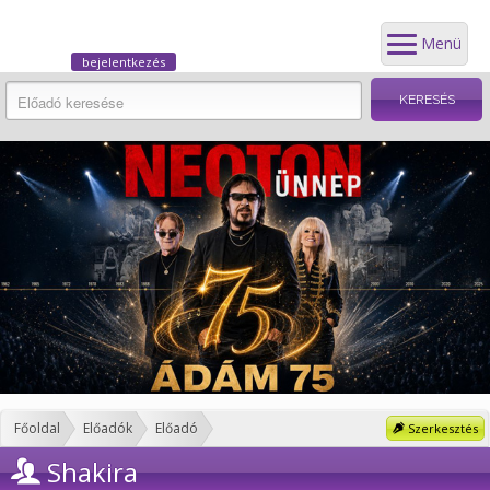
Menü
bejelentkezés
Főoldal
Előadók
Előadó
Szerkesztés
Shakira