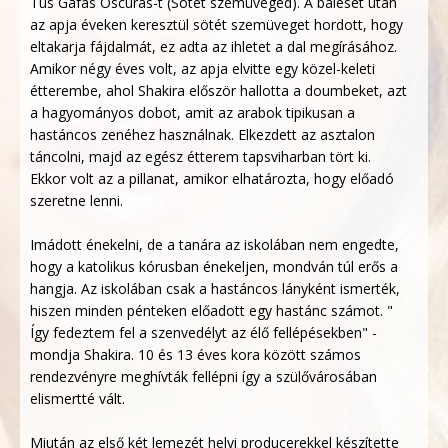
Tus Gafas Oscuras-t (Sötét szemüveged). A baleset után
az apja éveken keresztül sötét szemüveget hordott, hogy
eltakarja fájdalmát, ez adta az ihletet a dal megírásához.
Amikor négy éves volt, az apja elvitte egy közel-keleti
étterembe, ahol Shakira először hallotta a doumbeket, azt
a hagyományos dobot, amit az arabok tipikusan a
hastáncos zenéhez használnak. Elkezdett az asztalon
táncolni, majd az egész étterem tapsviharban tört ki.
Ekkor volt az a pillanat, amikor elhatározta, hogy előadó
szeretne lenni.
Imádott énekelni, de a tanára az iskolában nem engedte,
hogy a katolikus kórusban énekeljen, mondván túl erős a
hangja. Az iskolában csak a hastáncos lányként ismerték,
hiszen minden pénteken előadott egy hastánc számot. "
Így fedeztem fel a szenvedélyt az élő fellépésekben" -
mondja Shakira. 10 és 13 éves kora között számos
rendezvényre meghívták fellépni így a szülővárosában
elismertté vált.
Miután az első két lemezét helyi producerekkel készítette