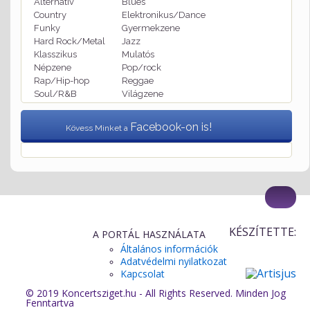
Alternatív
Blues
Country
Elektronikus/Dance
Funky
Gyermekzene
Hard Rock/Metal
Jazz
Klasszikus
Mulatós
Népzene
Pop/rock
Rap/Hip-hop
Reggae
Soul/R&B
Világzene
Facebook-on is!
Kövess Minket a
KÉSZÍTETTE:
A PORTÁL HASZNÁLATA
Általános információk
Adatvédelmi nyilatkozat
Kapcsolat
© 2019 Koncertsziget.hu - All Rights Reserved. Minden Jog
Fenntartva