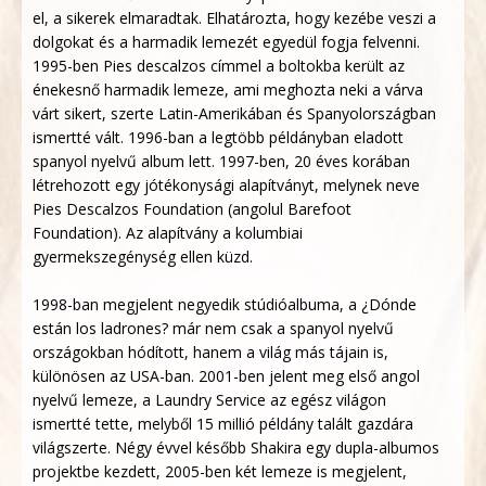
el, a sikerek elmaradtak. Elhatározta, hogy kezébe veszi a
dolgokat és a harmadik lemezét egyedül fogja felvenni.
1995-ben Pies descalzos címmel a boltokba került az
énekesnő harmadik lemeze, ami meghozta neki a várva
várt sikert, szerte Latin-Amerikában és Spanyolországban
ismertté vált. 1996-ban a legtöbb példányban eladott
spanyol nyelvű album lett. 1997-ben, 20 éves korában
létrehozott egy jótékonysági alapítványt, melynek neve
Pies Descalzos Foundation (angolul Barefoot
Foundation). Az alapítvány a kolumbiai
gyermekszegénység ellen küzd.
1998-ban megjelent negyedik stúdióalbuma, a ¿Dónde
están los ladrones? már nem csak a spanyol nyelvű
országokban hódított, hanem a világ más tájain is,
különösen az USA-ban. 2001-ben jelent meg első angol
nyelvű lemeze, a Laundry Service az egész világon
ismertté tette, melyből 15 millió példány talált gazdára
világszerte. Négy évvel később Shakira egy dupla-albumos
projektbe kezdett, 2005-ben két lemeze is megjelent,