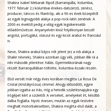
Shakira Isabel Mebarak Ripoll (Barranquilla, Kolumbia,
1977. február 2.) kolumbiai énekes-dalszerző, zenész,
producer, táncos és filantróp, aki a 90-es évek közepétől
az egyik legnagyobb alakja a pop-rock-latin zenének. A
2000-es évektől pedig a világ egyik legsikeresebb
előadóművésze. Anyanyelvén kívül folyékonyan beszél
angolul, portugálul, olaszul és egy kicsit arabul és franciául
is.
Neve, Shakira arabul bájos nőt jelent (ez a női alakja a
Shakir névnek), Shakira azonban úgy véli, jobban illik rá a
név második jelentése: hálás. Gyermekkorának nagy
részét Barranquillában töltötte, Kolumbia északi részén.
Első versét már négy éves korában megírta La Rosa De
Cristal (Kristályrózsa) címmel. Ahogy idősödött, egyre
jobban izgatta az írás, míg a hetedik születésnapjára egy
írógépet kért a szüleitől. A verseket, amelyeket írt, később
dalba foglalta. Nyolc évesen, miután az egyik testvére
meghalt motorbalesetben, Shakira megírta első dalát, a