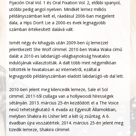
Fijación Oral Vol. 1 és Oral Fixation Vol. 2, előbbi spanyol,
utóbbi pedig angol nyelven. Mindkét lemez milliós
példányszámban kelt el, ráadásul 2006-ban megjelent
dala, a Hips Don’t Lie a 2000-es évek legnagyobb
számban értékesített dalává vált.
Ismét négy év kihagyás után 2009-ben új lemezzel
jelentkezett She Wolf címmel. 2010-ben Waka Waka című
dalát a 2010-es labdarúgó-világbajnokság hivatalos
indulójának választották. A dalt több mint négymillióan
töltötték le hivatalosan az internetről, ezáltal a
legnagyobb példányszámban eladott labdarúgó-vb dal lett.
2010-ben jelent meg kilencedik lemeze, Sale el Sol
címmel. 2011-től csillaga van a hollywoodi hírességek
sétányán. 2013. március 25-én kezdődött el a The Voice
nevű tehetségkutató 4. évada az Egyesült Államokban,
melyben Shakira és Usher lett a két új zsűritag. A 6.
évadban újra visszatértek. 2014. március 25-én jelent meg
tizedik lemeze, Shakira címmel.