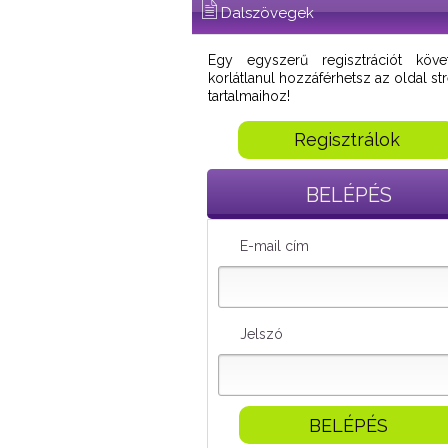
Dalszövegek
Egy egyszerű regisztrációt köve
korlátlanul hozzáférhetsz az oldal s
tartalmaihoz!
Regisztrálok
BELÉPÉS
E-mail cím
Jelszó