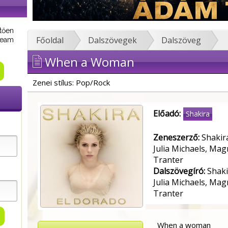
tően
Főoldal
Dalszövegek
Dalszöveg
tream
When a Woman
Zenei stílus: Pop/Rock
Előadó:
Shakira
Zeneszerző:
Shakira
Julia Michaels, Mag
Tranter
Dalszövegíró:
Shakir
Julia Michaels, Mag
Tranter
When a woman