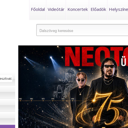
Főoldal
Videótár
Koncertek
Előadók
Helyszín
esztivál