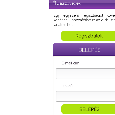
Dalszövegek
Egy egyszerű regisztrációt köve
korlátlanul hozzáférhetsz az oldal s
tartalmaihoz!
Regisztrálok
BELÉPÉS
E-mail cím
Jelszó