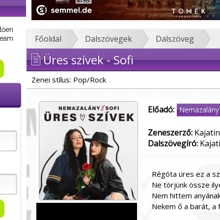
tően
Főoldal
Dalszövegek
Dalszöveg
tream
Üres szívek - Sofi
Zenei stílus: Pop/Rock
Előadó:
Nemazalány
Zeneszerző:
Kajatin
Dalszövegíró:
Kajat
Régóta üres ez a s
Ne törjünk össze il
Nem hittem anyának,
Nekem ő a barát, a 