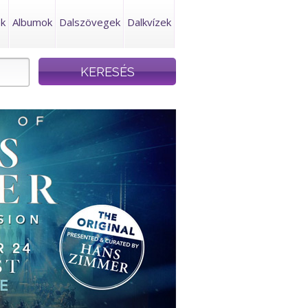
ek
Albumok
Dalszövegek
Dalkvízek