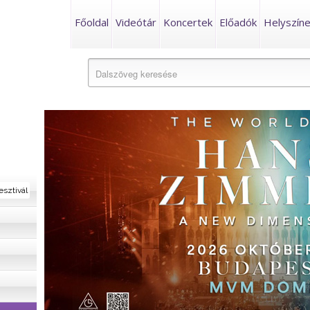
Főoldal
Videótár
Koncertek
Előadók
Helyszín
esztivál