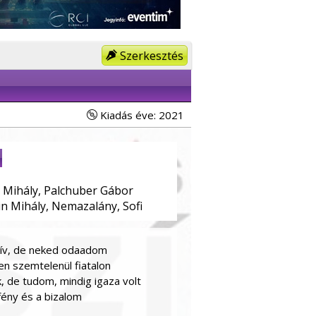
Szerkesztés
Kiadás éve: 2021
 Mihály, Palchuber Gábor
in Mihály, Nemazalány, Sofi
zív, de neked odaadom
yen szemtelenül fiatalon
 de tudom, mindig igaza volt
fény és a bizalom