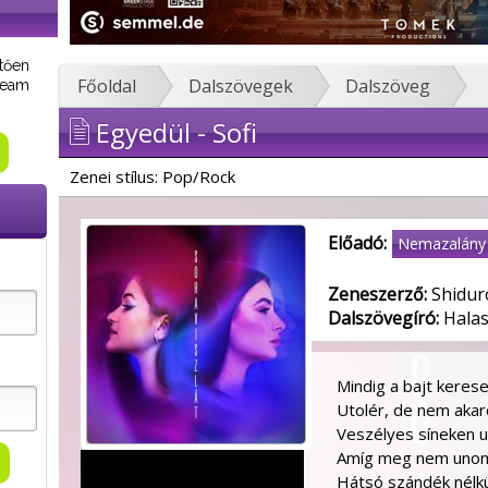
tően
Főoldal
Dalszövegek
Dalszöveg
tream
Egyedül - Sofi
Zenei stílus: Pop/Rock
Előadó:
Nemazalány
Zeneszerző:
Shidur
Dalszövegíró:
Halas
Mindig a bajt keres
Utolér, de nem aka
Veszélyes síneken 
Amíg meg nem uno
Hátsó szándék nélk