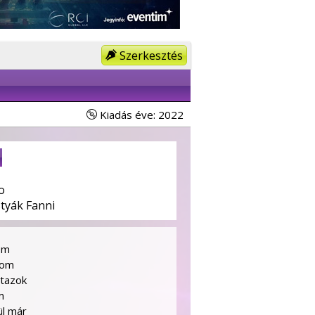
Szerkesztés
Kiadás éve: 2022
o
tyák Fanni
em
rom
utazok
m
ül már