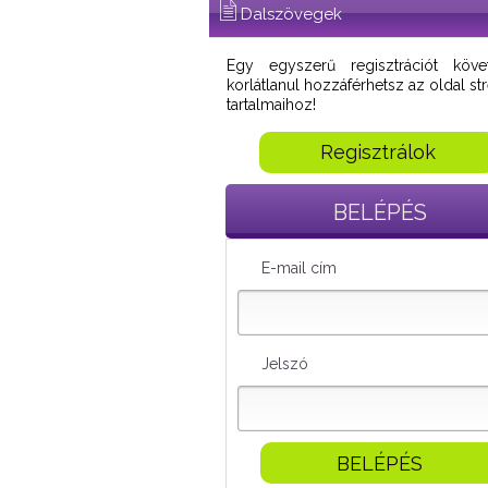
Dalszövegek
Egy egyszerű regisztrációt köve
korlátlanul hozzáférhetsz az oldal s
tartalmaihoz!
Regisztrálok
BELÉPÉS
E-mail cím
Jelszó