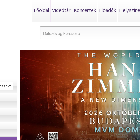
Főoldal
Videótár
Koncertek
Előadók
Helyszín
esztivál