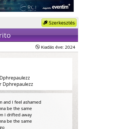
Szerkesztés
rito
Kiadás éve: 2024
 Dphrepaulezz
r Dphrepaulezz
wn and I feel ashamed
onna be the same
n I drifted away
onna be the same
 go