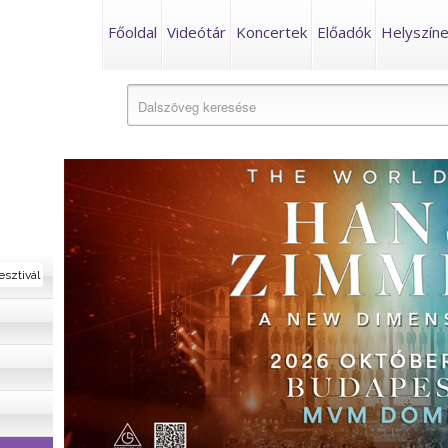
Főoldal
Videótár
Koncertek
Előadók
Helyszín
esztivál