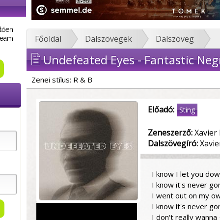
tően
Főoldal
Dalszövegek
Dalszöveg
tream
Undefeated Eyes - Fantastic Neg
Zenei stílus: R & B
Előadó:
Sting
Zeneszerző:
Xavier
Dalszövegíró:
Xavie
I know I let you do
I know it's never g
I went out on my ow
I know it's never g
I don't really wanna