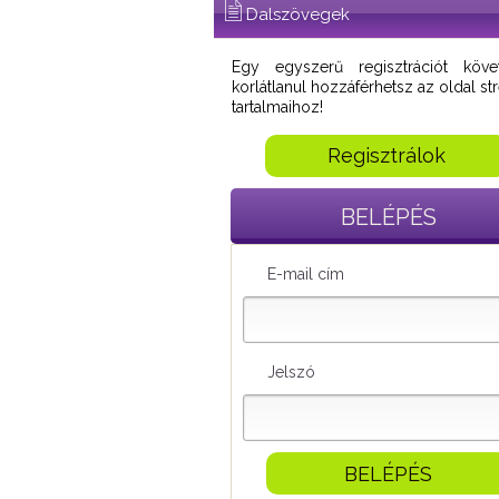
Dalszövegek
Egy egyszerű regisztrációt köve
korlátlanul hozzáférhetsz az oldal s
tartalmaihoz!
Regisztrálok
BELÉPÉS
E-mail cím
Jelszó