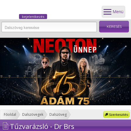
Menü
bejelentkezés
Főoldal
Dalszövegek
Dalszöveg
Szerkesztés
Tűzvarázsló - Dr Brs