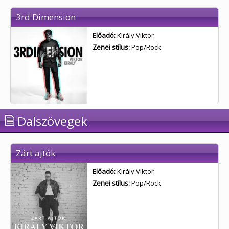
3rd Dimension
Előadó:
Király Viktor
Zenei stílus:
Pop/Rock
Dalszövegek
Zárt ajtók
Előadó:
Király Viktor
Zenei stílus:
Pop/Rock