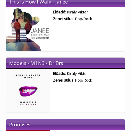
This Is How I Walk - Janee
Előadó:
Király Viktor
Zenei stílus:
Pop/Rock
Models - M1N3 - Dr Brs
Előadó:
Király Viktor
Zenei stílus:
Pop/Rock
Promises