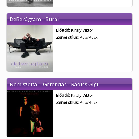
DeBerúgtam - Burai
Előadó:
Király Viktor
Zenei stílus:
Pop/Rock
Nem szóltál - Gerendás - Radics Gigi
Előadó:
Király Viktor
Zenei stílus:
Pop/Rock