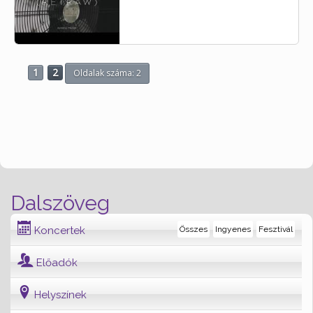
1
2
Oldalak száma: 2
Dalszöveg
Koncertek
Összes
Ingyenes
Fesztivál
Előadók
Helyszínek