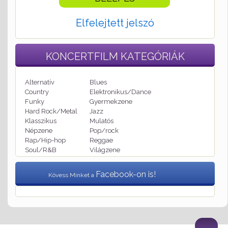
Elfelejtett jelszó
KONCERTFILM
KATEGÓRIÁK
Alternatív
Blues
Country
Elektronikus/Dance
Funky
Gyermekzene
Hard Rock/Metal
Jazz
Klasszikus
Mulatós
Népzene
Pop/rock
Rap/Hip-hop
Reggae
Soul/R&B
Világzene
Facebook-on is!
Kövess Minket a