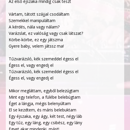
Az első éjszaka mindig csak teszt
Vártam, tátott szájjal csodáltam
Szemekkel manipuláltam
A kérdés, nála vagy nálam?
Varázslat, ez valóság vagy csak látszat?
Körbe-körbe, ez egy játszma
Gyere baby, velem játssz ma!
Tűzvarázsló, kék szemeddel égess el
Égess el, vagy engedj el
Tűzvarázsló, kék szemeddel égess el
Égess el, vagy engedj el
Mikor megláttam, egyből belezúgtam
Mint egy telefon, a fülébe belebúgtam
Éget a lángja, mégis belenyúltam
El se kezdtem, és máris belebuktam
Egy éjszaka, egy ágy, két test, négy láb
Egy tűz, egy láng, egy csibész, egy lány
Egyet akar mindenki, mást!