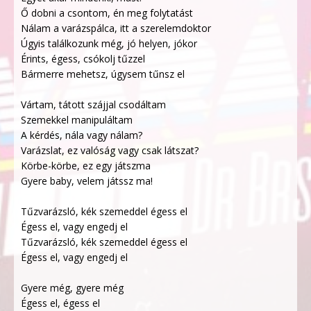
Ő dobni a csontom, én meg folytatást
Nálam a varázspálca, itt a szerelemdoktor
Úgyis találkozunk még, jó helyen, jókor
Érints, égess, csókolj tűzzel
Bármerre mehetsz, úgysem tűnsz el
Vártam, tátott szájjal csodáltam
Szemekkel manipuláltam
A kérdés, nála vagy nálam?
Varázslat, ez valóság vagy csak látszat?
Körbe-körbe, ez egy játszma
Gyere baby, velem játssz ma!
Tűzvarázsló, kék szemeddel égess el
Égess el, vagy engedj el
Tűzvarázsló, kék szemeddel égess el
Égess el, vagy engedj el
Gyere még, gyere még
Égess el, égess el