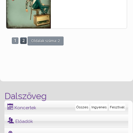
1
2
Oldalak száma: 2
Dalszöveg
Koncertek
Összes
Ingyenes
Fesztivál
Előadók