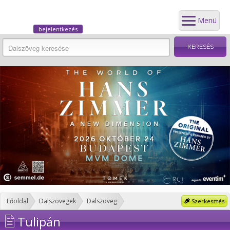
Menü
bejelentkezés
Főoldal
Dalszövegek
Dalszöveg
Szerkesztés
Tulipán