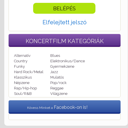
Elfelejtett jelszó
KONCERTFILM
KATEGÓRIÁK
Alternatív
Blues
Country
Elektronikus/Dance
Funky
Gyermekzene
Hard Rock/Metal
Jazz
Klasszikus
Mulatós
Népzene
Pop/rock
Rap/Hip-hop
Reggae
Soul/R&B
Világzene
Facebook-on is!
Kövess Minket a