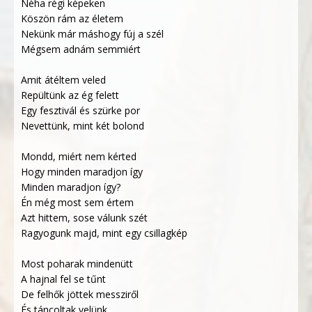
Néha régi képeken
Köszön rám az életem
Nekünk már máshogy fúj a szél
Mégsem adnám semmiért
Amit átéltem veled
Repültünk az ég felett
Egy fesztivál és szürke por
Nevettünk, mint két bolond
Mondd, miért nem kérted
Hogy minden maradjon így
Minden maradjon így?
Én még most sem értem
Azt hittem, sose válunk szét
Ragyogunk majd, mint egy csillagkép
Most poharak mindenütt
A hajnal fel se tűnt
De felhők jöttek messziről
És táncoltak velünk