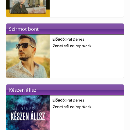
Szirmot bont
Előadó:
Pál Dénes
Zenei stílus:
Pop/Rock
Készen állsz
Előadó:
Pál Dénes
Zenei stílus:
Pop/Rock