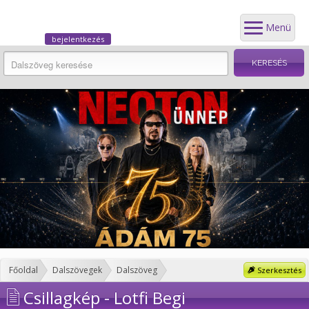
Menü
bejelentkezés
Főoldal
Dalszövegek
Dalszöveg
Szerkesztés
Csillagkép - Lotfi Begi