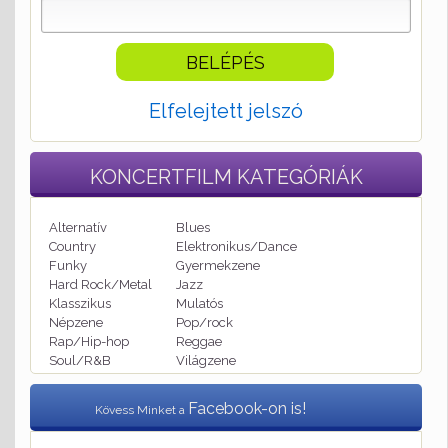
Elfelejtett jelszó
KONCERTFILM
KATEGÓRIÁK
Alternatív
Blues
Country
Elektronikus/Dance
Funky
Gyermekzene
Hard Rock/Metal
Jazz
Klasszikus
Mulatós
Népzene
Pop/rock
Rap/Hip-hop
Reggae
Soul/R&B
Világzene
Facebook-on is!
Kövess Minket a