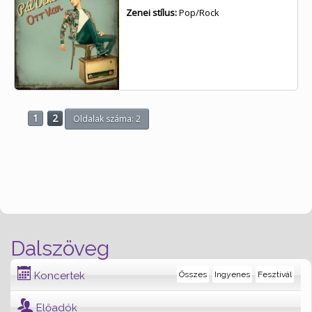
Zenei stílus:
Pop/Rock
1
2
Oldalak száma: 2
Dalszöveg
Koncertek
Összes
Ingyenes
Fesztivál
Előadók