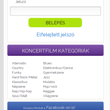
Jelszó
Elfelejtett jelszó
KONCERTFILM
KATEGÓRIÁK
Alternatív
Blues
Country
Elektronikus/Dance
Funky
Gyermekzene
Hard Rock/Metal
Jazz
Klasszikus
Mulatós
Népzene
Pop/rock
Rap/Hip-hop
Reggae
Soul/R&B
Világzene
Facebook-on is!
Kövess Minket a