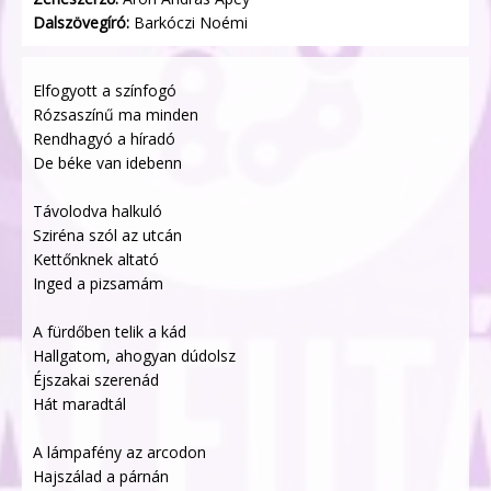
Dalszövegíró:
Barkóczi Noémi
Elfogyott a színfogó
Rózsaszínű ma minden
Rendhagyó a híradó
De béke van idebenn
Távolodva halkuló
Sziréna szól az utcán
Kettőnknek altató
Inged a pizsamám
A fürdőben telik a kád
Hallgatom, ahogyan dúdolsz
Éjszakai szerenád
Hát maradtál
A lámpafény az arcodon
Hajszálad a párnán