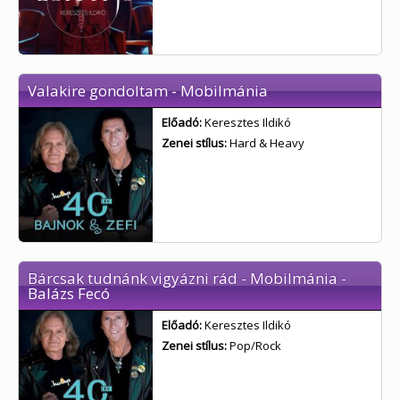
Valakire gondoltam - Mobilmánia
Előadó:
Keresztes Ildikó
Zenei stílus:
Hard & Heavy
Bárcsak tudnánk vigyázni rád - Mobilmánia -
Balázs Fecó
Előadó:
Keresztes Ildikó
Zenei stílus:
Pop/Rock