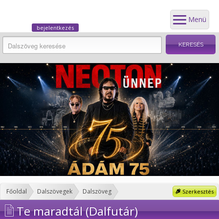
Menü
bejelentkezés
Főoldal
Dalszövegek
Dalszöveg
Szerkesztés
Te maradtál (Dalfutár)