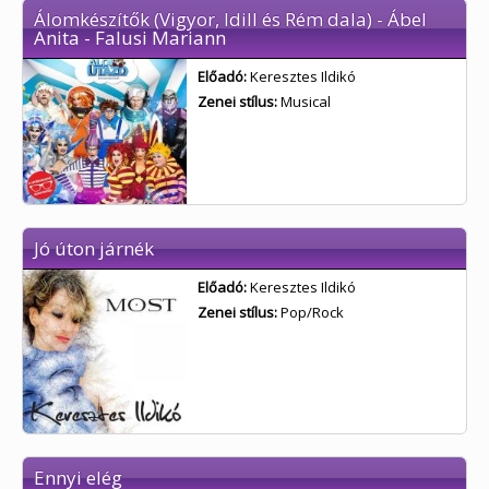
Álomkészítők (Vigyor, Idill és Rém dala) - Ábel
Anita - Falusi Mariann
Előadó:
Keresztes Ildikó
Zenei stílus:
Musical
Jó úton járnék
Előadó:
Keresztes Ildikó
Zenei stílus:
Pop/Rock
Ennyi elég