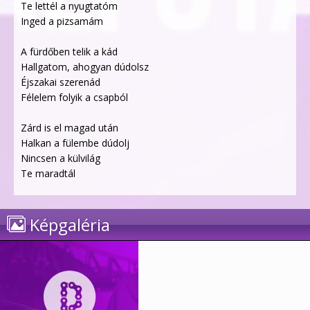
Te lettél a nyugtatóm
Inged a pizsamám
A fürdőben telik a kád
Hallgatom, ahogyan dúdolsz
Éjszakai szerenád
Félelem folyik a csapból
Zárd is el magad után
Halkan a fülembe dúdolj
Nincsen a külvilág
Te maradtál
Képgaléria