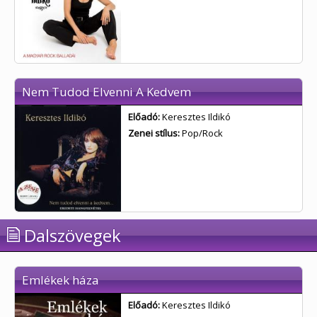
Nem Tudod Elvenni A Kedvem
Előadó:
Keresztes Ildikó
Zenei stílus:
Pop/Rock
Dalszövegek
Emlékek háza
Előadó:
Keresztes Ildikó