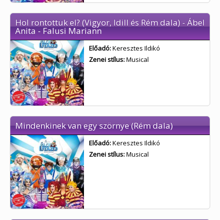
Hol rontottuk el? (Vigyor, Idill és Rém dala) - Ábel
Anita - Falusi Mariann
Előadó:
Keresztes Ildikó
Zenei stílus:
Musical
Mindenkinek van egy szörnye (Rém dala)
Előadó:
Keresztes Ildikó
Zenei stílus:
Musical