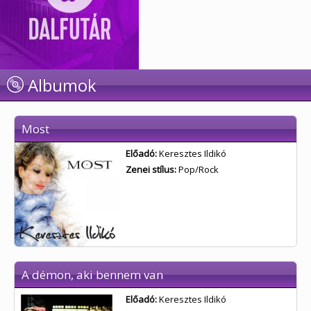
Albumok
Most
Előadó:
Keresztes Ildikó
Zenei stílus:
Pop/Rock
A démon, aki bennem van
Előadó:
Keresztes Ildikó