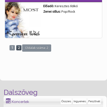
Előadó:
Keresztes Ildikó
Zenei stílus:
Pop/Rock
1
2
Oldalak száma: 2
Dalszöveg
Koncertek
Összes
Ingyenes
Fesztivál