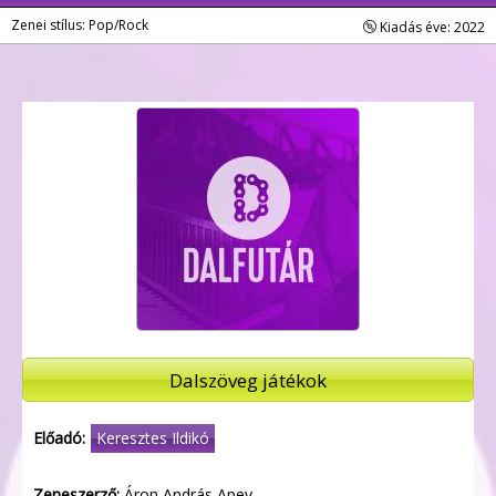
Zenei stílus: Pop/Rock
Kiadás éve: 2022
Dalszöveg játékok
Előadó:
Keresztes Ildikó
Zeneszerző:
Áron András Apey