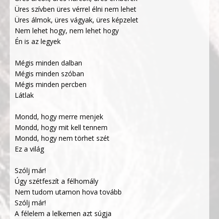
Üres szívben üres vérrel élni nem lehet
Üres álmok, üres vágyak, üres képzelet
Nem lehet hogy, nem lehet hogy
Én is az legyek
Mégis minden dalban
Mégis minden szóban
Mégis minden percben
Látlak
Mondd, hogy merre menjek
Mondd, hogy mit kell tennem
Mondd, hogy nem törhet szét
Ez a világ
Szólj már!
Úgy szétfeszít a félhomály
Nem tudom utamon hova tovább
Szólj már!
A félelem a lelkemen azt súgja