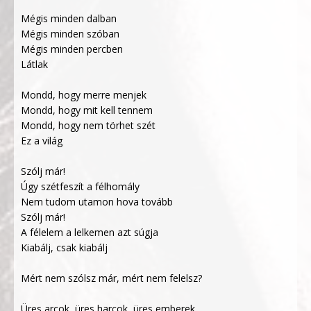
Mégis minden dalban
Mégis minden szóban
Mégis minden percben
Látlak
Mondd, hogy merre menjek
Mondd, hogy mit kell tennem
Mondd, hogy nem törhet szét
Ez a világ
Szólj már!
Úgy szétfeszít a félhomály
Nem tudom utamon hova tovább
Szólj már!
A félelem a lelkemen azt súgja
Kiabálj, csak kiabálj
Mért nem szólsz már, mért nem felelsz?
Üres arcok, üres harcok, üres emberek