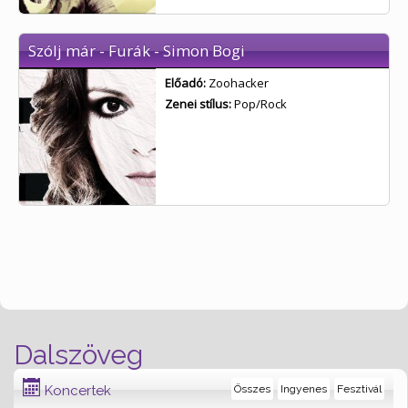
Szólj már - Furák - Simon Bogi
Előadó:
Zoohacker
Zenei stílus:
Pop/Rock
Dalszöveg
Koncertek
Összes
Ingyenes
Fesztivál