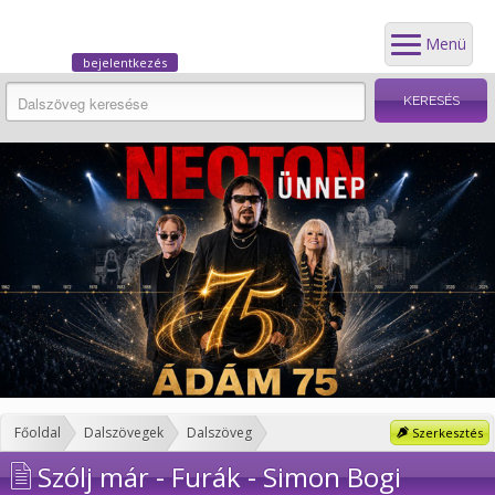
Menü
bejelentkezés
Főoldal
Dalszövegek
Dalszöveg
Szerkesztés
Szólj már - Furák - Simon Bogi