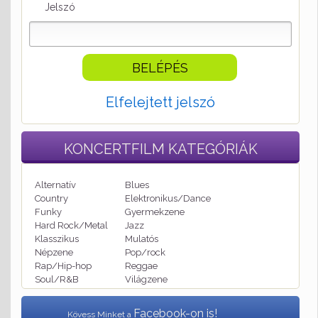
Jelszó
Elfelejtett jelszó
KONCERTFILM
KATEGÓRIÁK
Alternatív
Blues
Country
Elektronikus/Dance
Funky
Gyermekzene
Hard Rock/Metal
Jazz
Klasszikus
Mulatós
Népzene
Pop/rock
Rap/Hip-hop
Reggae
Soul/R&B
Világzene
Facebook-on is!
Kövess Minket a