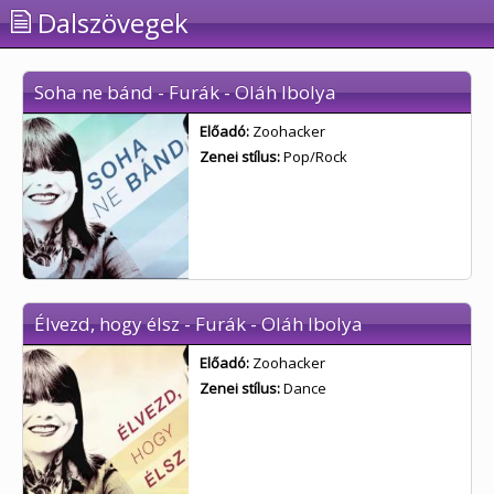
Dalszövegek
Soha ne bánd - Furák - Oláh Ibolya
Előadó:
Zoohacker
Zenei stílus:
Pop/Rock
Élvezd, hogy élsz - Furák - Oláh Ibolya
Előadó:
Zoohacker
Zenei stílus:
Dance