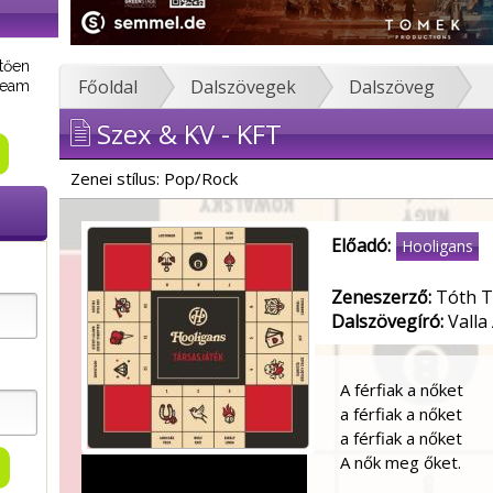
tően
Főoldal
Dalszövegek
Dalszöveg
tream
Szex & KV - KFT
Zenei stílus: Pop/Rock
Előadó:
Hooligans
Zeneszerző:
Tóth T
Dalszövegíró:
Valla 
A férfiak a nőket
a férfiak a nőket
a férfiak a nőket
A nők meg őket.