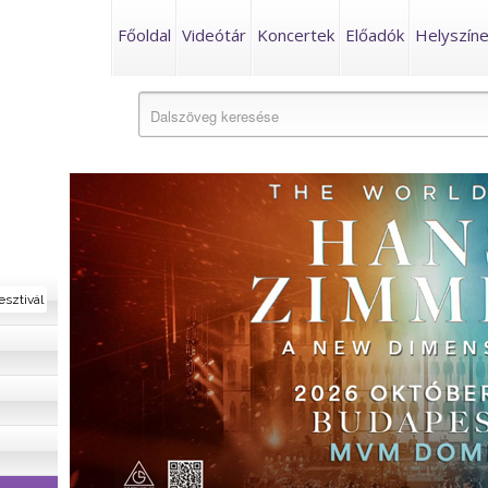
Főoldal
Videótár
Koncertek
Előadók
Helyszín
esztivál