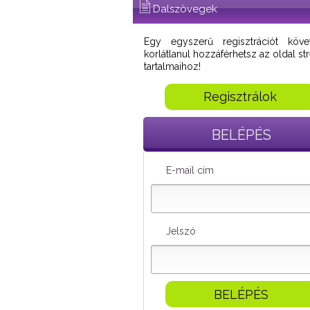
Dalszövegek
Egy egyszerű regisztrációt köve
korlátlanul hozzáférhetsz az oldal s
tartalmaihoz!
Regisztrálok
BELÉPÉS
E-mail cím
Jelszó