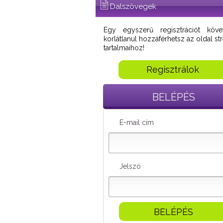
Dalszövegek
Egy egyszerű regisztrációt köve
korlátlanul hozzáférhetsz az oldal s
tartalmaihoz!
Regisztrálok
BELÉPÉS
E-mail cím
Jelszó