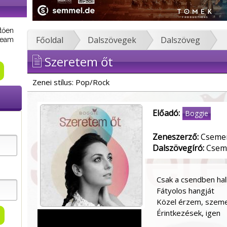
tően
Főoldal
Dalszövegek
Dalszöveg
tream
Szeretem őt
Zenei stílus: Pop/Rock
Előadó:
Boggie
Zeneszerző:
Csemer
Dalszövegíró:
Cseme
Csak a csendben ha
Fátyolos hangját
Közel érzem, szemek
Érintkezések, igen