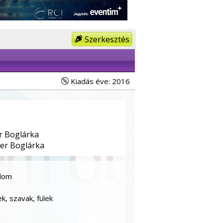
Szerkesztés
Kiadás éve: 2016
 Boglárka
r Boglárka
llom
, szavak, fülek