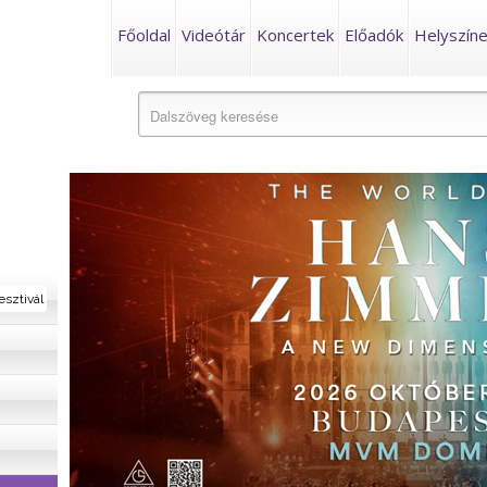
Főoldal
Videótár
Koncertek
Előadók
Helyszín
esztivál