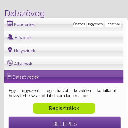
Dalszöveg
Koncertek
Összes
Ingyenes
Fesztivál
Előadók
Helyszínek
Albumok
Dalszövegek
Egy egyszerű regisztrációt követően korlátlanul
hozzáférhetsz az oldal stream tartalmaihoz!
Regisztrálok
BELÉPÉS