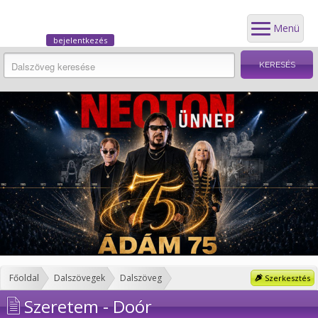
Menü
bejelentkezés
Főoldal
Dalszövegek
Dalszöveg
Szerkesztés
Szeretem - Doór