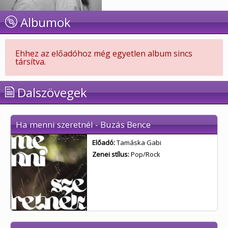
Albumok
Ehhez az előadóhoz még egyetlen album sincs
társítva.
Dalszövegek
Ha menni szeretnél - Buzás Bence
Előadó:
Tamáska Gabi
Zenei stílus:
Pop/Rock