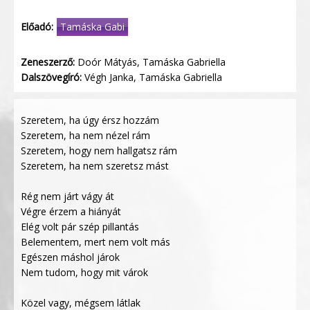
Előadó:
Tamáska Gabi
Zeneszerző:
Doór Mátyás, Tamáska Gabriella
Dalszövegíró:
Végh Janka, Tamáska Gabriella
Szeretem, ha úgy érsz hozzám
Szeretem, ha nem nézel rám
Szeretem, hogy nem hallgatsz rám
Szeretem, ha nem szeretsz mást
Rég nem járt vágy át
Végre érzem a hiányát
Elég volt pár szép pillantás
Belementem, mert nem volt más
Egészen máshol járok
Nem tudom, hogy mit várok
Közel vagy, mégsem látlak