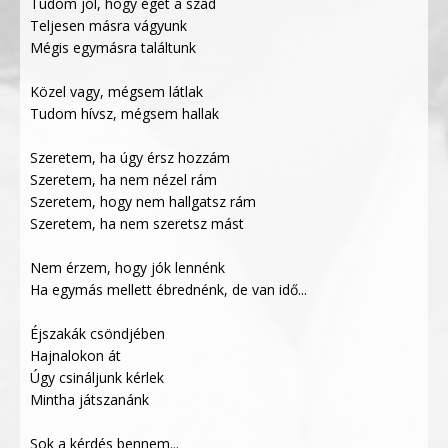
Tudom jól, hogy éget a szád
Teljesen másra vágyunk
Mégis egymásra találtunk
Közel vagy, mégsem látlak
Tudom hívsz, mégsem hallak
Szeretem, ha úgy érsz hozzám
Szeretem, ha nem nézel rám
Szeretem, hogy nem hallgatsz rám
Szeretem, ha nem szeretsz mást
Nem érzem, hogy jók lennénk
Ha egymás mellett ébrednénk, de van idő...
Éjszakák csöndjében
Hajnalokon át
Úgy csináljunk kérlek
Mintha játszanánk
Sok a kérdés bennem...