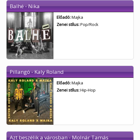
Balhé - Nika
Előadó:
Majka
Zenei stílus:
Pop/Rock
Pillangó - Kaly Roland
Előadó:
Majka
Zenei stílus:
Hip-Hop
Azt beszélik a városban - Molnár Tamás