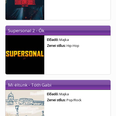
Supersonal 2 - Ők
Előadó:
Majka
Zenei stílus:
Hip-Hop
Mi éltünk - Tóth Gabi
Előadó:
Majka
Zenei stílus:
Pop/Rock