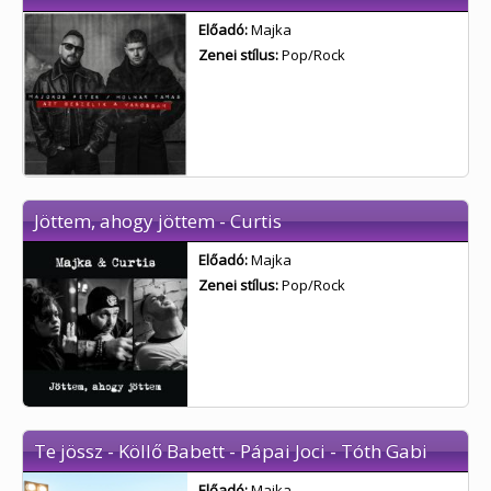
Előadó:
Majka
Zenei stílus:
Pop/Rock
Jöttem, ahogy jöttem - Curtis
Előadó:
Majka
Zenei stílus:
Pop/Rock
Te jössz - Köllő Babett - Pápai Joci - Tóth Gabi
Előadó:
Majka