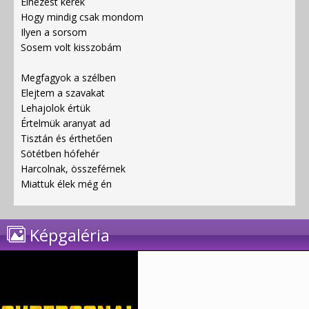
Elnézést kérek
Hogy mindig csak mondom
Ilyen a sorsom
Sosem volt kisszobám
Megfagyok a szélben
Elejtem a szavakat
Lehajolok értük
Értelmük aranyat ad
Tisztán és érthetően
Sötétben hófehér
Harcolnak, összeférnek
Miattuk élek még én
Képgaléria