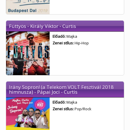
Füttyös - Király Viktor - Curtis
Előadó:
Majka
Zenei stílus:
Hip-Hop
Irány Sopron! (a Telekom VOLT Fesztivál 2018
himnusza) - Pápai Joci - Curtis
Előadó:
Majka
Zenei stílus:
Pop/Rock