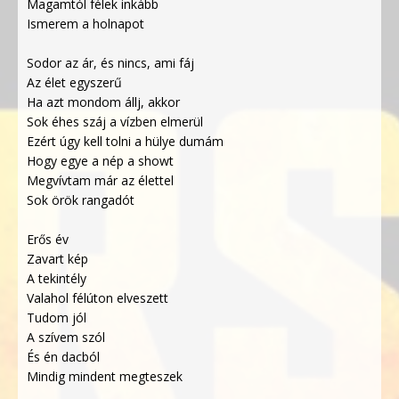
Magamtól félek inkább
Ismerem a holnapot
Sodor az ár, és nincs, ami fáj
Az élet egyszerű
Ha azt mondom állj, akkor
Sok éhes száj a vízben elmerül
Ezért úgy kell tolni a hülye dumám
Hogy egye a nép a showt
Megvívtam már az élettel
Sok örök rangadót
Erős év
Zavart kép
A tekintély
Valahol félúton elveszett
Tudom jól
A szívem szól
És én dacból
Mindig mindent megteszek