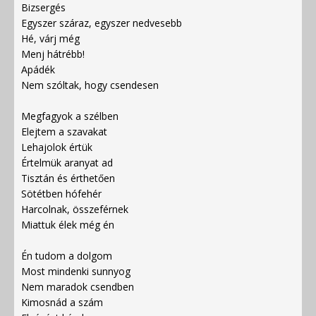
Bizsergés
Egyszer száraz, egyszer nedvesebb
Hé, várj még
Menj hátrébb!
Apádék
Nem szóltak, hogy csendesen
Megfagyok a szélben
Elejtem a szavakat
Lehajolok értük
Értelmük aranyat ad
Tisztán és érthetően
Sötétben hófehér
Harcolnak, összeférnek
Miattuk élek még én
Én tudom a dolgom
Most mindenki sunnyog
Nem maradok csendben
Kimosnád a szám