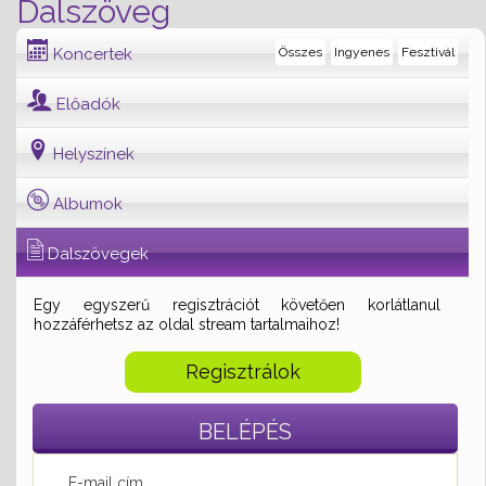
Dalszöveg
Koncertek
Összes
Ingyenes
Fesztivál
Előadók
Helyszínek
Albumok
Dalszövegek
Egy egyszerű regisztrációt követően korlátlanul
hozzáférhetsz az oldal stream tartalmaihoz!
Regisztrálok
BELÉPÉS
E-mail cím