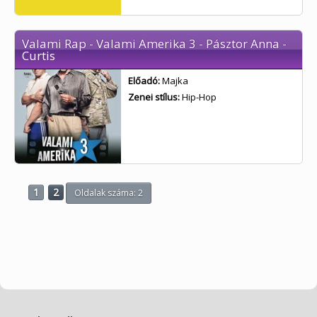
Valami Rap - Valami Amerika 3 - Pásztor Anna -
Curtis
Előadó:
Majka
Zenei stílus:
Hip-Hop
1
2
Oldalak száma: 2