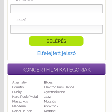
Jelszó
Elfelejtett jelszó
KONCERTFILM
KATEGÓRIÁK
Alternatív
Blues
Country
Elektronikus/Dance
Funky
Gyermekzene
Hard Rock/Metal
Jazz
Klasszikus
Mulatós
Népzene
Pop/rock
Rap/Hip-hop
Reggae