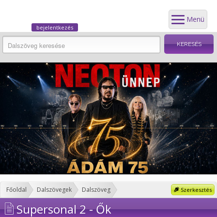
Menü
bejelentkezés
Főoldal
Dalszövegek
Dalszöveg
Szerkesztés
Supersonal 2 - Ők