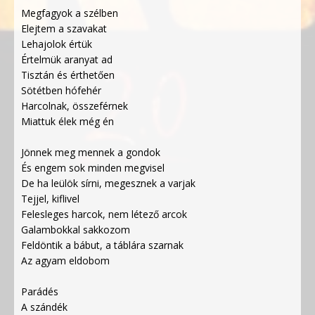
Megfagyok a szélben
Elejtem a szavakat
Lehajolok értük
Értelmük aranyat ad
Tisztán és érthetően
Sötétben hófehér
Harcolnak, összeférnek
Miattuk élek még én
Jönnek meg mennek a gondok
És engem sok minden megvisel
De ha leülök sírni, megesznek a varjak
Tejjel, kiflivel
Felesleges harcok, nem létező arcok
Galambokkal sakkozom
Feldöntik a bábut, a táblára szarnak
Az agyam eldobom
Parádés
A szándék