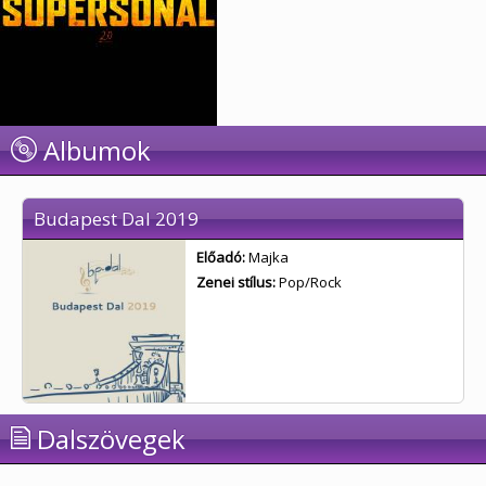
Albumok
Budapest Dal 2019
Előadó:
Majka
Zenei stílus:
Pop/Rock
Dalszövegek